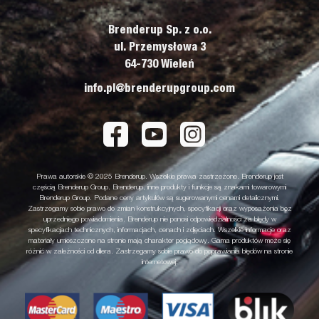
Brenderup Sp. z o.o.
ul. Przemysłowa 3
64-730 Wieleń
info.pl@brenderupgroup.com
Prawa autorskie © 2025 Brenderup. Wszelkie prawa zastrzeżone. Brenderup jest
częścią Brenderup Group. Brenderup, inne produkty i funkcje są znakami towarowymi
Brenderup Group. Podane ceny artykułów są sugerowanymi cenami detalicznymi.
Zastrzegamy sobie prawo do zmian konstrukcyjnych, specyfikacji oraz wyposażenia bez
uprzedniego powiadomienia. Brenderup nie ponosi odpowiedzialności za błędy w
specyfikacjach technicznych, informacjach, cenach i zdjęciach. Wszelkie informacje oraz
materiały umieszczone na stronie mają charakter poglądowy. Gama produktów może się
różnić w zależności od dilera. Zastrzegamy sobie prawo do poprawiania błędów na stronie
internetowej.