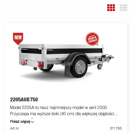
2205AUB750
Model 2205A to nasz najmniejszy model w serii 2000.
Przyczepa ma wyższe boki (40 cm) dla większej objętości
załadunku. Przyczepa jest łatwa do załadowania i ma składany
Pokaż więcej
przedni i tylny panel do załadunku dłuższych towarów (nie
Art nr
311765