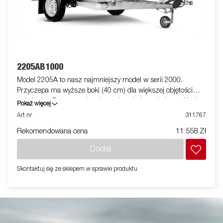
2205AB1000
Model 2205A to nasz najmniejszy model w serii 2000.
Przyczepa ma wyższe boki (40 cm) dla większej objętości
załadunku. Przyczepa jest łatwa do załadowania i ma składany
Pokaż więcej
przedni i tylny panel do załadunku dłuższych towarów (nie
Art nr
311767
dotyczy modelu 2205WES). Wszystkie wersje są wyposażone w
Rekomendowana cena
11 558 Zł
wewnętrzne uchwyty mocujące dla bezpiecznego załadunku
towarów. Jak zawsze Brenderup oferuje szeroki program
Dodaj
akcesoriów do naszych przyczep. Zdjęcia mają charakter
poglądowy i mogą przedstawiać wyposażenie opcjonalne.
Skontaktuj się ze sklepem w sprawie produktu