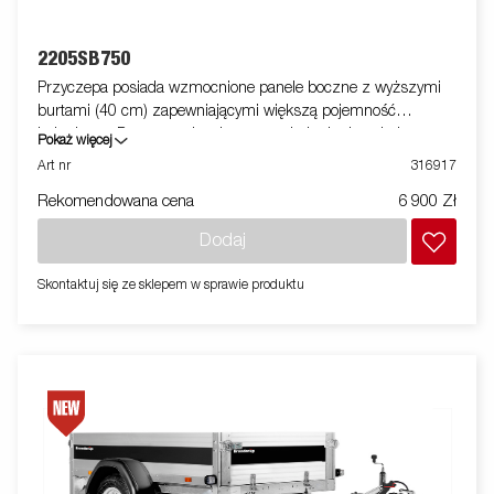
2205SB750
Przyczepa posiada wzmocnione panele boczne z wyższymi
burtami (40 cm) zapewniającymi większą pojemność
ładunkową. Przyczepa jest łatwa w załadunku i posiada
Pokaż więcej
składany panel przedni i tylny do załadunku dłuższych
Art nr
316917
towarów. Wszystkie wersje są wyposażone w wewnętrzne
Rekomendowana cena
6 900 Zł
mocowania i zewnętrzne haki do mocowania, zapewniające
bezpieczny załadunek towarów.
Dodaj
Skontaktuj się ze sklepem w sprawie produktu