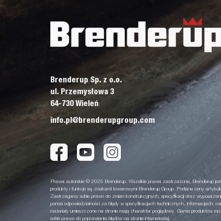
Brenderup Sp. z o.o.
ul. Przemysłowa 3
64-730 Wieleń
info.pl@brenderupgroup.com
Prawa autorskie © 2025 Brenderup. Wszelkie prawa zastrzeżone. Brenderup jest
produkty i funkcje są znakami towarowymi Brenderup Group. Podane ceny artykuł
Zastrzegamy sobie prawo do zmian konstrukcyjnych, specyfikacji oraz wyposażeni
ponosi odpowiedzialności za błędy w specyfikacjach technicznych, informacjach, ce
materiały umieszczone na stronie mają charakter poglądowy. Gama produktów może
sobie prawo do poprawiania błędów na stronie internetowej.