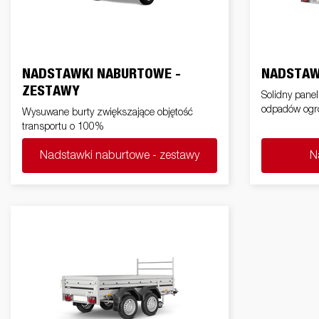
przyjac
Elektryka /
Przyczepy
Nadstawki
Przy
Przyczepy cargo
Koła 
Oświetlenia
naburtowe -
wywrotki
sport
zestawy
NADSTAWKI NABURTOWE -
NADSTAW
ZESTAWY
Solidny panel 
odpadów ogr
Wysuwane burty zwiększające objętość
transportu o 100%
Zestaw
Podłoga
U
akcesoriów
Nadstawki naburtowe - zestawy
N