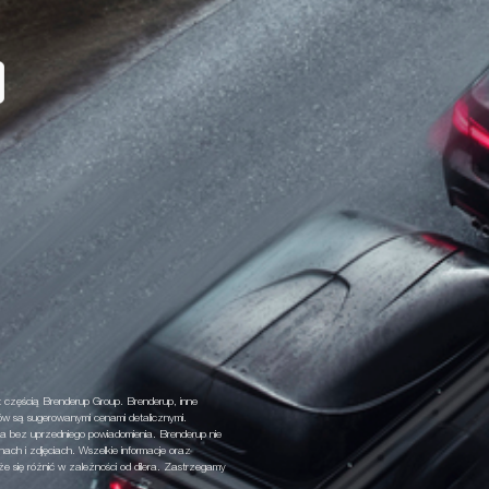
 częścią Brenderup Group. Brenderup, inne
ów są sugerowanymi cenami detalicznymi.
a bez uprzedniego powiadomienia. Brenderup nie
nach i zdjęciach. Wszelkie informacje oraz
 się różnić w zależności od dilera. Zastrzegamy