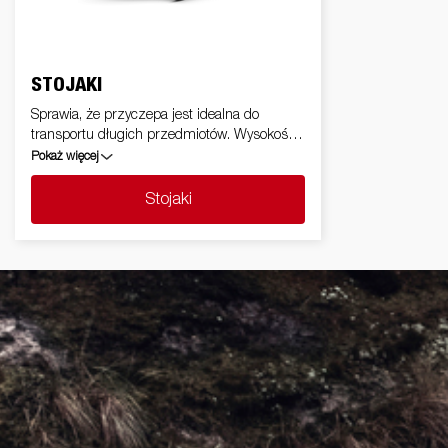
STOJAKI
Sprawia, że przyczepa jest idealna do
transportu długich przedmiotów. Wysokość i
poprzeczki zależą od modelu przyczepy
Pokaż więcej
Stojaki