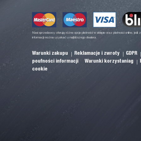
Nasi sprzedawcy oferują różne opcje płatności w sklepie oraz płatności online, jeśli z
informacji można uzyskać u najbliższego dealera.
Warunki zakupu
Reklamacje i zwroty
GDPR
poufności informacji
Warunki korzystaniag
cookie