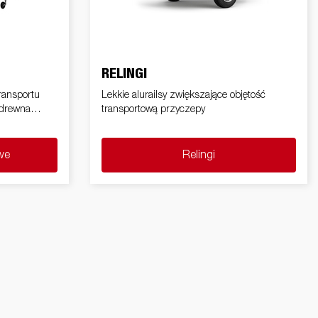
Samochody Elektryczne
y
Premium e X-Line
h
Czesci zamienne
RELINGI
Szkoła jazdy
ransportu
Lekkie alurailsy zwiększające objętość
y i
 drewna
transportową przyczepy
i /
we
Relingi
owe