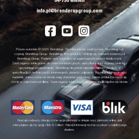
64-730 Wieleń
info.pl@brenderupgroup.com
Prawa autorskie © 2025 Brenderup. Wszelkie prawa zastrzeżone. Brenderup jest
częścią Brenderup Group. Brenderup, inne produkty i funkcje są znakami towarowymi
Brenderup Group. Podane ceny artykułów są sugerowanymi cenami detalicznymi.
Zastrzegamy sobie prawo do zmian konstrukcyjnych, specyfikacji oraz wyposażenia bez
uprzedniego powiadomienia. Brenderup nie ponosi odpowiedzialności za błędy w
specyfikacjach technicznych, informacjach, cenach i zdjęciach. Wszelkie informacje oraz
materiały umieszczone na stronie mają charakter poglądowy. Gama produktów może się
różnić w zależności od dilera. Zastrzegamy sobie prawo do poprawiania błędów na stronie
internetowej.
Nasi sprzedawcy oferują różne opcje płatności w sklepie oraz płatności online, jeśli
zdecydujesz się na opcję Click & Collect. Więcej informacji można uzyskać u najbliższego
dealera.