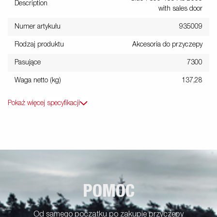
Description
with sales door
Numer artykułu
935009
Rodzaj produktu
Akcesoria do przyczepy
Pasujące
7300
Waga netto (kg)
137,28
Pokaż więcej specyfikacji
POMOC
Od samego początku po zakupie przyczepy