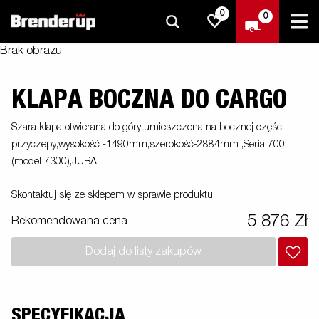
0
0
Brak obrazu
KLAPA BOCZNA DO CARGO
Szara klapa otwierana do góry umieszczona na bocznej części
przyczepy,wysokość -1490mm,szerokość-2884mm ,Seria 700
(model 7300),JUBA
Skontaktuj się ze sklepem w sprawie produktu
5 876 Zł
Rekomendowana cena
Dodaj do listy zakupów
SPECYFIKACJA