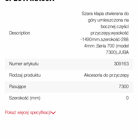
Szara klapa otwierana do
góry umieszczona na
bocznej części
Description
przyczepy,wysokość
-1490mm,szerokość-288
4mm ,Seria 700 (model
7300),JUBA
Numer artykułu
309163
Rodzaj produktu
Akcesoria do przyczepy
Pasujące
7300
Szerokość (mm)
0
Pokaż więcej specyfikacji