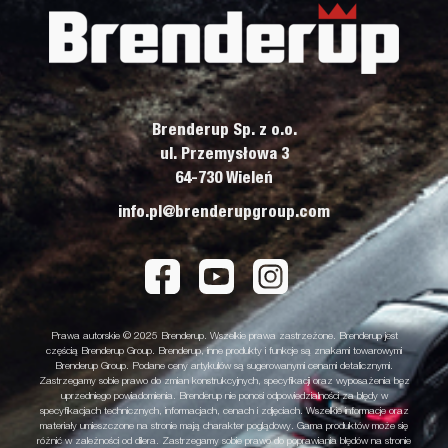
Brenderup Sp. z o.o.
ul. Przemysłowa 3
64-730 Wieleń
info.pl@brenderupgroup.com
Prawa autorskie © 2025 Brenderup. Wszelkie prawa zastrzeżone. Brenderup jest
częścią Brenderup Group. Brenderup, inne produkty i funkcje są znakami towarowymi
Brenderup Group. Podane ceny artykułów są sugerowanymi cenami detalicznymi.
Zastrzegamy sobie prawo do zmian konstrukcyjnych, specyfikacji oraz wyposażenia bez
uprzedniego powiadomienia. Brenderup nie ponosi odpowiedzialności za błędy w
specyfikacjach technicznych, informacjach, cenach i zdjęciach. Wszelkie informacje oraz
materiały umieszczone na stronie mają charakter poglądowy. Gama produktów może się
różnić w zależności od dilera. Zastrzegamy sobie prawo do poprawiania błędów na stronie