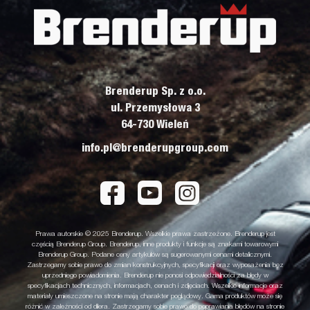
Brenderup Sp. z o.o.
ul. Przemysłowa 3
64-730 Wieleń
info.pl@brenderupgroup.com
Prawa autorskie © 2025 Brenderup. Wszelkie prawa zastrzeżone. Brenderup jest
częścią Brenderup Group. Brenderup, inne produkty i funkcje są znakami towarowymi
Brenderup Group. Podane ceny artykułów są sugerowanymi cenami detalicznymi.
Zastrzegamy sobie prawo do zmian konstrukcyjnych, specyfikacji oraz wyposażenia bez
uprzedniego powiadomienia. Brenderup nie ponosi odpowiedzialności za błędy w
specyfikacjach technicznych, informacjach, cenach i zdjęciach. Wszelkie informacje oraz
materiały umieszczone na stronie mają charakter poglądowy. Gama produktów może się
różnić w zależności od dilera. Zastrzegamy sobie prawo do poprawiania błędów na stronie