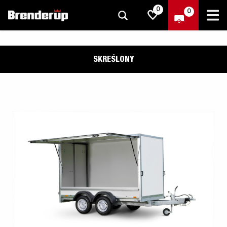
0
0
SKREŚLONY