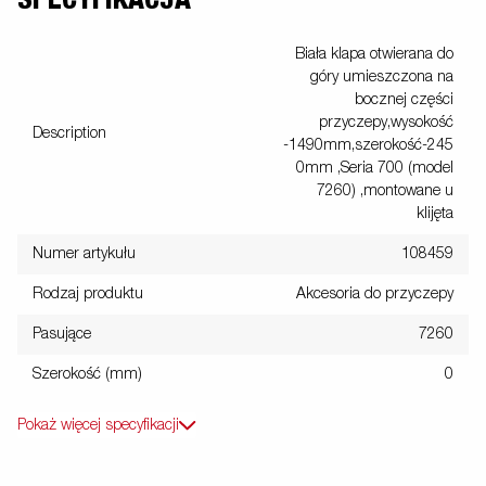
SPECYFIKACJA
Biała klapa otwierana do
góry umieszczona na
bocznej części
przyczepy,wysokość
Description
-1490mm,szerokość-245
0mm ,Seria 700 (model
7260) ,montowane u
klijęta
Numer artykułu
108459
Rodzaj produktu
Akcesoria do przyczepy
Pasujące
7260
Szerokość (mm)
0
Pokaż więcej specyfikacji