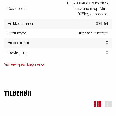
DLB2000AGSC with black
Description
cover and strap 7,5m,
905kg, autobraked.
Artikkelnummer
306154
Produkttype
Tilbehør til tilhenger
Bredde (mm)
0
Høyde (mm)
0
Vis flere spesifikasjoner
TILBEHØR