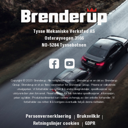
Tysse Mekaniske Verksted AS
Osterøyvegen 3166
NO-5284 Tyssebotnen
Copyright © 2025 Brenderup. Alle rettigheter reservert. Brenderup er en del av Brenderup
Group. Brenderup er et av flere varemerker for Brenderup Group. Prisene er veiledende
utsalgspriser. Vi forbeholder oss retten til å endre designdetaljer, spesifikasjoner og
utstyrsnivåer uten forvarsel. Reservasjoner for feil i tekniske spesifikasjoner, informasjon,
priser og bilder. Produktsortimentet kan variere avhengig av den enkelte forhandler. Vi
forbeholder oss retten til å korrigere eventuelle feil på denne nettsiden.
Personvernerklaering
Bruksvilkår
Retningslinjer cookies
GDPR