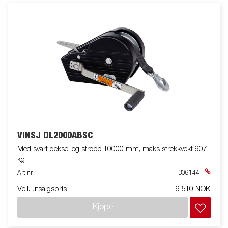
VINSJ DL2000ABSC
Med svart deksel og stropp 10000 mm, maks strekkvekt 907
kg
Art nr
306144
Veil. utsalgspris
6 510 NOK
Kjøpe