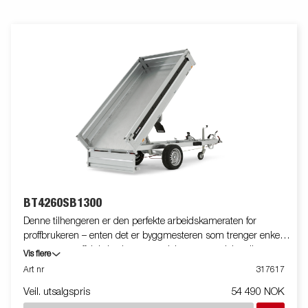
BT4260SB1300
Denne tilhengeren er den perfekte arbeidskameraten for
proffbrukeren – enten det er byggmesteren som trenger enkel
transport og effektiv lasting av sand, byggematerialer eller grus,
Vis flere
eller bonden som skal frakte ved, høy eller minimaskiner. Den
Art nr
317617
robuste 1-veis-tipphengeren med enkeltaksling er utstyrt med
Veil. utsalgspris
54 490 NOK
en forsterket stålplate i bunn og manuell hydraulisk tipp for