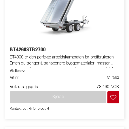
Innvendig har tilhengeren seks integrerte surrefester med
gummibelegg, hver godkjent for 500 kg, som holder lasten
sikkert på plass. Utstyr tilhengeren med nettinggrind,
ekstrakarmer, presenning eller annet ekstrautstyr fra vårt brede
utvalg for å gjøre den enda mer funksjonell. Bildene er kun
ment for illustrasjon og kan vise valgfritt utstyr. Frakt,
registrering og miljøavgift kan tilkomme.
BT4260STB2700
BT4000 er den perfekte arbeidskameraten for proffbrukeren.
Enten du trenger å transportere byggematerialer, masser,
maskiner eller annet tungt utstyr, er denne tilhengeren både
Vis flere
robust og enkel å bruke – og takler selv de mest krevende
Art nr
317582
oppgavene. Den solide 1-veis tipphengeren med boggiaksling
Veil. utsalgspris
78 490 NOK
har en forsterket stålplate i bunn og elektrisk hydraulisk tipp for
enkel betjening. Tippvinkelen er forbedret fra 45 til 55 grader,
Kjøpe
noe som gir raskere og lettere tømming av masser. Tilhengeren
er utstyrt med flere smarte løsninger som standard. Integrert
Kontakt butikk for produkt
oppbevaring for oppkjøringsramper under tilhengeren gjør det
enkelt å ettermontere ramper for trygg og praktisk påkjøring av
maskiner og kjøretøy. Det nye lysbrettet har et skrått design