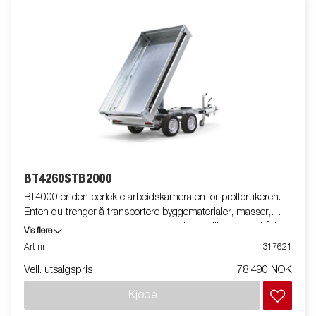
som reduserer oppsamling av skitt, mens all utvendig
elektronikk er beskyttet for økt holdbarhet og sikkerhet.
Standardutstyret inkluderer nedfellbare og avtakbare
sidekarmer samt hjørnestolper, noe som gir stor fleksibilitet.
Innvendig har tilhengeren seks integrerte surrefester med
gummibelegg, hver godkjent for 500 kg, som holder lasten
sikkert på plass. Utstyr tilhengeren med nettinggrind,
ekstrakarmer, presenning eller annet ekstrautstyr fra vårt brede
utvalg for å gjøre den enda mer funksjonell. Bildene er kun
ment for illustrasjon og kan vise valgfritt utstyr. Frakt,
registrering og miljøavgift kan tilkomme.
BT4260STB2000
BT4000 er den perfekte arbeidskameraten for proffbrukeren.
Enten du trenger å transportere byggematerialer, masser,
maskiner eller annet tungt utstyr, er denne tilhengeren både
Vis flere
robust og enkel å bruke – og takler selv de mest krevende
Art nr
317621
oppgavene. Den solide 1-veis tipphengeren med boggiaksling
Veil. utsalgspris
78 490 NOK
har en forsterket stålplate i bunn og elektrisk hydraulisk tipp for
enkel betjening. Tippvinkelen er forbedret fra 45 til 55 grader,
Kjøpe
noe som gir raskere og lettere tømming av masser. Tilhengeren