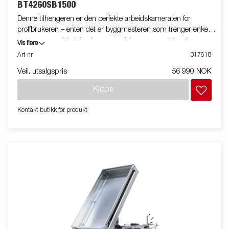
BT4260SB1500
Denne tilhengeren er den perfekte arbeidskameraten for
proffbrukeren – enten det er byggmesteren som trenger enkel
transport og effektiv lasting av sand, byggematerialer eller grus,
Vis flere
eller bonden som skal frakte ved, høy eller minimaskiner. Den
Art nr
317618
robuste 1-veis-tipphengeren med enkeltaksling er utstyrt med
Veil. utsalgspris
56 990 NOK
en forsterket stålplate i bunn og manuell hydraulisk tipp for
enkel betjening. Den lave innlastingshøyden gjør det enkelt å
Kjøpe
laste, mens den høye tippvinkelen sørger for rask og enkel
tipping av masser. Standardutstyret inkluderer nedfellbare og
Kontakt butikk for produkt
avtakbare sidekarmer, avtakbare hjørnestolper og
presenningsknapper, noe som gir stor fleksibilitet. Innvendig
finnes det seks integrerte surrefester med gummibelegg, hver
godkjent for 500 kg, som holder lasten sikkert på plass. Utstyr
tilhengeren med nettinggrind, ekstrakarmer, presenning eller
annet ekstrautstyr fra vårt brede utvalg for å gjøre den enda mer
funksjonell. Bildene er kun ment for illustrasjon og kan vise
valgfritt utstyr. Frakt, registrering og miljøavgift kan tilkomme.