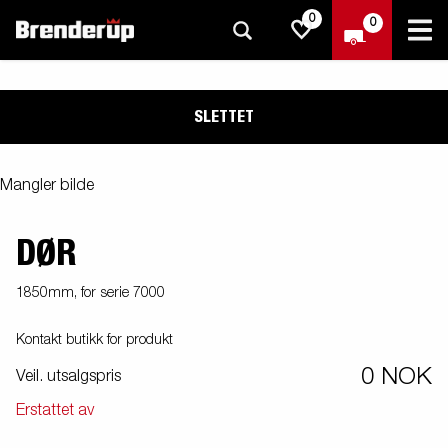
0
0
SLETTET
Mangler bilde
DØR
1850mm, for serie 7000
Kontakt butikk for produkt
0 NOK
Veil. utsalgspris
Erstattet av