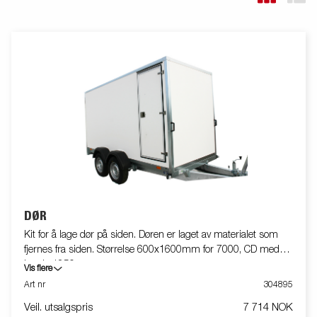
DØR
Kit for å lage dør på siden. Døren er laget av materialet som
fjernes fra siden. Størrelse 600x1600mm for 7000, CD med
høyde 1850mm.
Vis flere
Art nr
304895
Veil. utsalgspris
7 714 NOK