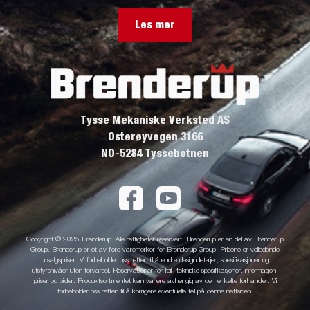
Les mer
Tysse Mekaniske Verksted AS
Osterøyvegen 3166
NO-5284 Tyssebotnen
Copyright © 2025 Brenderup. Alle rettigheter reservert. Brenderup er en del av Brenderup
Group. Brenderup er et av flere varemerker for Brenderup Group. Prisene er veiledende
utsalgspriser. Vi forbeholder oss retten til å endre designdetaljer, spesifikasjoner og
utstyrsnivåer uten forvarsel. Reservasjoner for feil i tekniske spesifikasjoner, informasjon,
priser og bilder. Produktsortimentet kan variere avhengig av den enkelte forhandler. Vi
forbeholder oss retten til å korrigere eventuelle feil på denne nettsiden.