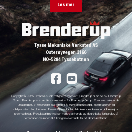
Les mer
Tysse Mekaniske Verksted AS
Osterøyvegen 3166
NO-5284 Tyssebotnen
Copyright © 2025 Brenderup. Alle rettigheter reservert. Brenderup er en del av Brenderup
Group. Brenderup er et av flere varemerker for Brenderup Group. Prisene er veiledende
utsalgspriser. Vi forbeholder oss retten til å endre designdetaljer, spesifikasjoner og
utstyrsnivåer uten forvarsel. Reservasjoner for feil i tekniske spesifikasjoner, informasjon,
priser og bilder. Produktsortimentet kan variere avhengig av den enkelte forhandler. Vi
forbeholder oss retten til å korrigere eventuelle feil på denne nettsiden.