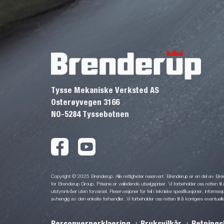
Tysse Mekaniske Verksted AS
Osterøyvegen 3166
NO-5284 Tyssebotnen
Copyright © 2025 Brenderup. Alle rettigheter reservert. Brenderup er en del av Br
for Brenderup Group. Prisene er veiledende utsalgspriser. Vi forbeholder oss retten til 
utstyrsnivåer uten forvarsel. Reservasjoner for feil i tekniske spesifikasjoner, informas
avhengig av den enkelte forhandler. Vi forbeholder oss retten til å korrigere eventuelle