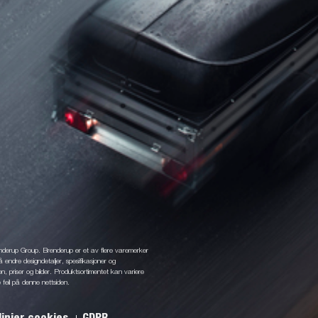
enderup Group. Brenderup er et av flere varemerker
å endre designdetaljer, spesifikasjoner og
jon, priser og bilder. Produktsortimentet kan variere
 feil på denne nettsiden.