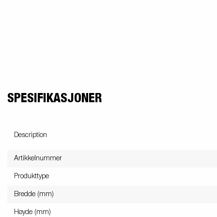
friends
Elektrisk / Lys
Skaphenger
Ekstrakarmer
Tipphenger
Va
Ne
Påløp bremser
Gulv
Uts
SPESIFIKASJONER
Hjul/ Felger/
Skvettlapper
Description
Artikkelnummer
Produkttype
Bredde (mm)
Høyde (mm)