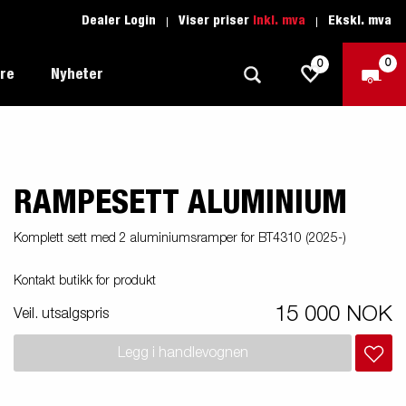
Dealer Login
Viser priser
Inkl. mva
Ekskl. mva
0
0
ere
Nyheter
RAMPESETT ALUMINIUM
Tilhenger for fritid
Kjøreskole
1205 Limited Edition
Båttilhenger
Reservdeler
er du
Komplett sett med 2 aluminiumsramper for BT4310 (2025-)
Tilhengere for biltransport
Kontakt butikk for produkt
rter
Tilhengere for profesjonelle
15 000 NOK
Veil. utsalgspris
Tilhenger for vannsport
iler
Legg i handlevognen
Tilhengere for entreprenøren
n -
nser