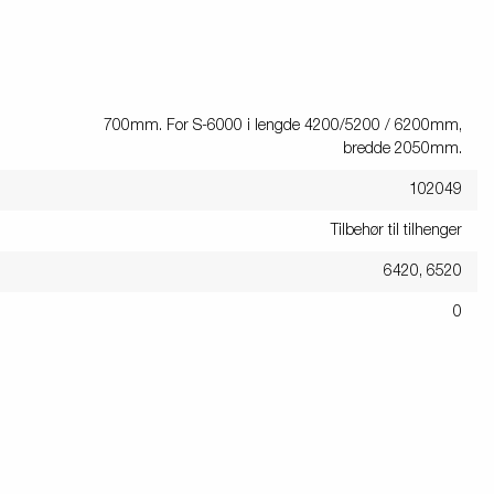
700mm. For S-6000 i lengde 4200/5200 / 6200mm,
bredde 2050mm.
102049
Tilbehør til tilhenger
6420, 6520
0