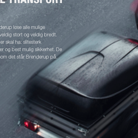
erup løse alle mulige
veldig stort og veldig bredt.
r skal ha: slitesterk
r og best mulig sikkerhet. De
 som det står Brenderup på.