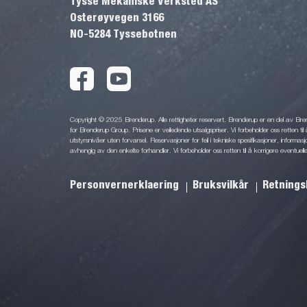
Tysse Mekaniske Verksted AS
Osterøyvegen 3166
NO-5284 Tyssebotnen
Copyright © 2025 Brenderup. Alle rettigheter reservert. Brenderup er en del av Br
for Brenderup Group. Prisene er veiledende utsalgspriser. Vi forbeholder oss retten til 
utstyrsnivåer uten forvarsel. Reservasjoner for feil i tekniske spesifikasjoner, informas
avhengig av den enkelte forhandler. Vi forbeholder oss retten til å korrigere eventuelle
Personvernerklaering
Bruksvilkår
Retnings