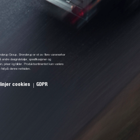
enderup Group. Brenderup er et av flere varemerker
å endre designdetaljer, spesifikasjoner og
jon, priser og bilder. Produktsortimentet kan variere
 feil på denne nettsiden.
linjer cookies
GDPR