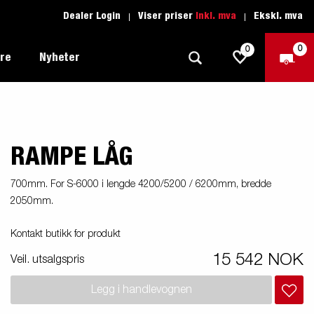
Dealer Login
Viser priser
Inkl. mva
Ekskl. mva
0
0
ere
Nyheter
RAMPE LÅG
Tilhenger for fritid
Kjøreskole
1205 Limited Edition
Båttilhenger
Reservdeler
er du
700mm. For S-6000 i lengde 4200/5200 / 6200mm, bredde
2050mm.
Tilhengere for biltransport
rter
Tilhengere for profesjonelle
Kontakt butikk for produkt
15 542 NOK
Veil. utsalgspris
Tilhenger for vannsport
iler
Legg i handlevognen
Tilhengere for entreprenøren
n -
nser