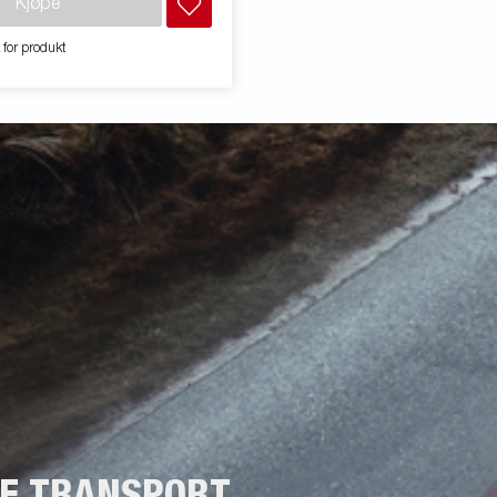
Kjøpe
 utstyr. Frakt, registrering og
kan tilkomme.
 for produkt
NE TRANSPORT