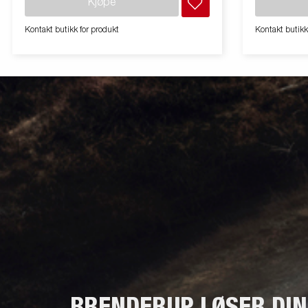
Kjøpe
vise valgfritt utstyr. Frakt, registrering og
vise valgfritt
miljøavgift kan tilkomme.
miljøavgift 
Kontakt butikk for produkt
Kontakt butikk
BRENDERUP LØSER DI