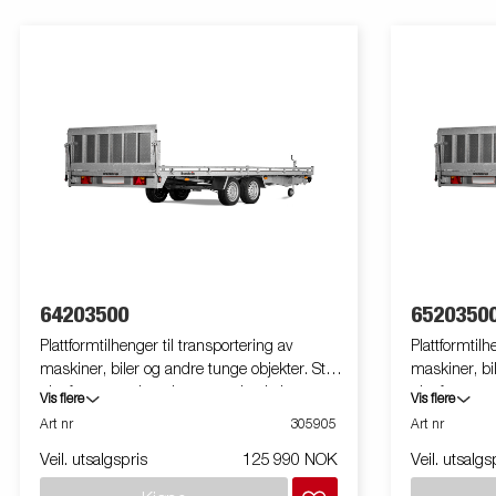
64203500
6520350
Plattformtilhenger til transportering av
Plattformtilh
maskiner, biler og andre tunge objekter. Stor
maskiner, bi
plattform som kan tippes med enkel
plattform s
Vis flere
Vis flere
manøvrering via den hydrauliske
manøvrering 
Art nr
305905
Art nr
pumpefunksjonen. Kombinasjonen av ulikt
pumpefunksj
Veil. utsalgspris
125 990 NOK
Veil. utsalgs
tilbehør gjør tilhengeren svært fleksibel.
tilbehør gjør
Bildene er kun til illustrative hensikter, og kan
Bildene er ku