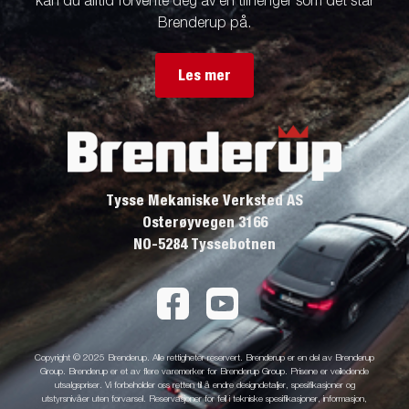
kan du alltid forvente deg av en tilhenger som det står
Brenderup på.
Les mer
Tysse Mekaniske Verksted AS
Osterøyvegen 3166
NO-5284 Tyssebotnen
Copyright © 2025 Brenderup. Alle rettigheter reservert. Brenderup er en del av Brenderup
Group. Brenderup er et av flere varemerker for Brenderup Group. Prisene er veiledende
utsalgspriser. Vi forbeholder oss retten til å endre designdetaljer, spesifikasjoner og
utstyrsnivåer uten forvarsel. Reservasjoner for feil i tekniske spesifikasjoner, informasjon,