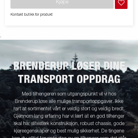
Kjøpe
tilbehør til våre tilhengere. Bildene er kun illustrative og kan vise
tilleggsutstyr. Frakt, registrering og miljøavgift kan tilkomme.
Kontakt butikk for produkt
.
BRENDERUP LØSER DINE
TRANSPORT OPPDRAG
Med tilhengeren som utgangspunkt vil vi hos
Brenderup løse alle mulige transportoppgaver. Ikke
rart at sortimentet vårt er veldig stort og veldig bredt.
Gjennom lang erfaring har vi lært at en god tilhenger
skal ha: slitesterk konstruksjon, robust chassis, gode
kjøreegenskaper og best mulig sikkerhet. De tingene