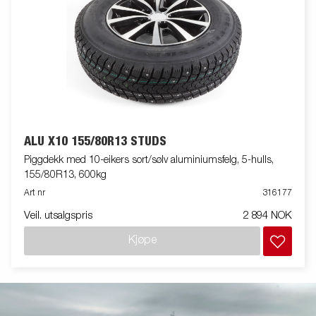
ALU X10 155/80R13 STUDS
Piggdekk med 10-eikers sort/sølv aluminiumsfelg, 5-hulls,
155/80R13, 600kg
Art nr
316177
Veil. utsalgspris
2 894 NOK
Kjøpe