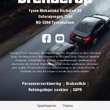
Tysse Mekaniske Verksted AS
Osterøyvegen 3166
NO-5284 Tyssebotnen
Copyright © 2025 Brenderup. Alle rettigheter reservert. Brenderup er en del av Brenderup
Group. Brenderup er et av flere varemerker for Brenderup Group. Prisene er veiledende
utsalgspriser. Vi forbeholder oss retten til å endre designdetaljer, spesifikasjoner og
utstyrsnivåer uten forvarsel. Reservasjoner for feil i tekniske spesifikasjoner, informasjon,
priser og bilder. Produktsortimentet kan variere avhengig av den enkelte forhandler. Vi
forbeholder oss retten til å korrigere eventuelle feil på denne nettsiden.
Personvernerklaering
Bruksvilkår
Retningslinjer cookies
GDPR
Spesifikasjoner
Tilbehør
.
.