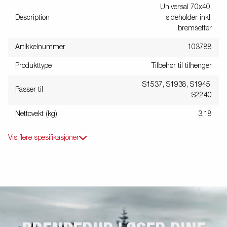
Universal 70x40,
Description
sideholder inkl.
bremsetter
Artikkelnummer
103788
Produkttype
Tilbehør til tilhenger
S1537, S1938, S1945,
Passer til
S2240
Nettovekt (kg)
3,18
Vis flere spesifikasjoner