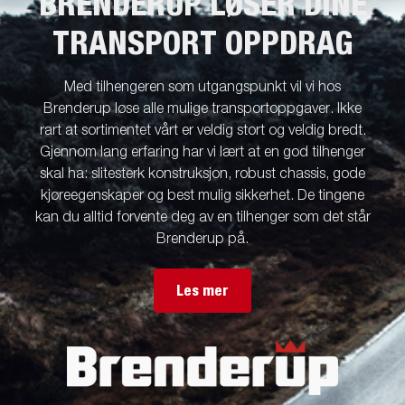
BRENDERUP LØSER DINE
TRANSPORT OPPDRAG
Med tilhengeren som utgangspunkt vil vi hos
Brenderup løse alle mulige transportoppgaver. Ikke
rart at sortimentet vårt er veldig stort og veldig bredt.
Gjennom lang erfaring har vi lært at en god tilhenger
skal ha: slitesterk konstruksjon, robust chassis, gode
kjøreegenskaper og best mulig sikkerhet. De tingene
kan du alltid forvente deg av en tilhenger som det står
Brenderup på.
Les mer