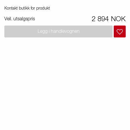
Produktguide elbil
in
Kontakt butikk for produkt
Premium og X-line båthengere
2 894 NOK
Veil. utsalgspris
Reservdeler
Legg i handlevognen
Kjøreskole