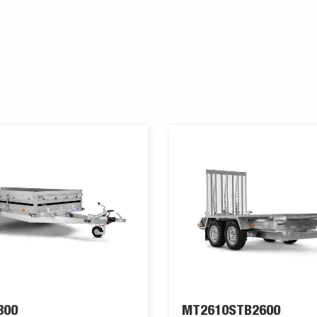
300
MT2610STB2600