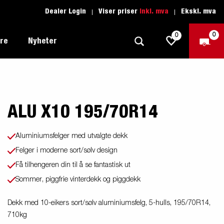
Dealer Login
Viser priser
Inkl. mva
Ekskl. mva
0
0
ere
Nyheter
ALU X10 195/70R14
Tilhenger for fritid
Kjøreskole
1205 Limited Edition
Båttilhenger
Reservdeler
er du
Aluminiumsfelger med utvalgte dekk
Tilhengere for biltransport
Felger i moderne sort/sølv design
rter
Få tilhengeren din til å se fantastisk ut
Tilhengere for profesjonelle
Sommer, piggfrie vinterdekk og piggdekk
Tilhenger for vannsport
iler
Dekk med 10-eikers sort/sølv aluminiumsfelg, 5-hulls, 195/70R14,
Tilhengere for entreprenøren
n -
nser
710kg