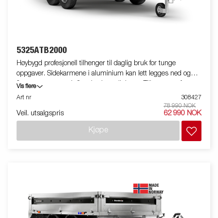
5325ATB2000
Høybygd profesjonell tilhenger til daglig bruk for tunge
oppgaver. Sidekarmene i aluminium kan lett legges ned og
fjernes, noe som gir flere bruksmuligheter. Tilhengeren fungerer
Vis flere
også som en plattform-tilhenger. Kraftige surrefester på
Art nr
308427
tilhengeren gjør det svært enkelt å sikre lasten. Stort
78 990 NOK
Veil. utsalgspris
62 990 NOK
tilbehørsprogram tilgjengelig. Bildene er kun til illustrative
hensikter, og kan vise valgfritt utstyr. Frakt, registrering og
Kjøpe
miljøavgift kan tilkomme.