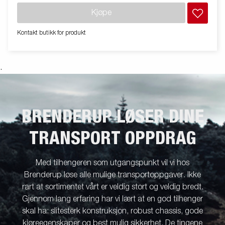
bildet kan ha ekstrautstyr.
Kjøpe
Kontakt butikk for produkt
.
BRENDERUP LØSER DINE
TRANSPORT OPPDRAG
Med tilhengeren som utgangspunkt vil vi hos
Brenderup løse alle mulige transportoppgaver. Ikke
rart at sortimentet vårt er veldig stort og veldig bredt.
Gjennom lang erfaring har vi lært at en god tilhenger
skal ha: slitesterk konstruksjon, robust chassis, gode
kjøreegenskaper og best mulig sikkerhet. De tingene