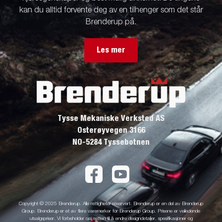
kan du alltid forvente deg av en tilhenger som det står
Brenderup på.
Les mer
Tysse Mekaniske Verksted AS
Osterøyvegen 3166
NO-5284 Tyssebotnen
Copyright © 2025 Brenderup. Alle rettigheter reservert. Brenderup er en del av Brenderup
Group. Brenderup er et av flere varemerker for Brenderup Group. Prisene er veiledende
utsalgspriser. Vi forbeholder oss retten til å endre designdetaljer, spesifikasjoner og