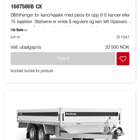
160750UB CX
Båttilhenger for kano/kajakk med plass for opp til 8 kanoer eller
16 kajakker. Stativene er enkle å regulere og kan lett tilpasses
størrelsen på din kano/kajakk. Utstyrt med V-formet
Vis flere
tilhengerdrag og utmerkede kjøreegen-skaper. Varmgalvanisert
Art nr
311947
understell sikrer din tilhenger lang holdbarhet. De elektriske
Veil. utsalgspris
32 990 NOK
ledningene ligger helt skjult og godt beskyttet inne i
tilhengerens understell. Vanntette hjullagre forlenger levetiden.
Kjøpe
Selve stativet har følgende mål, høyde 200 cm, lengde 199 cm,
bredde 191 cm, lastelengde 344 cm og lastebredde per side
Kontakt butikk for produkt
85 cm. Båthengeren som er vist på bildet kan ha ekstrautstyr.