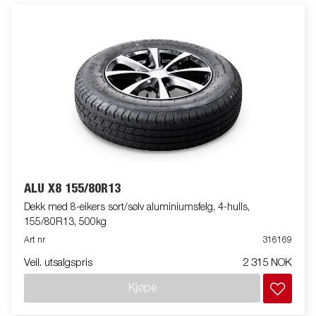
ALU X8 155/80R13
Dekk med 8-eikers sort/sølv aluminiumsfelg, 4-hulls,
155/80R13, 500kg
Art nr
316169
Veil. utsalgspris
2 315 NOK
Kjøpe