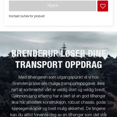
Kjøpe
Kontakt butikk for produkt
BRENDERUP LØSER DINE
TRANSPORT OPPDRAG
Med tilhengeren som utgangspunkt vil vi hos
Brenderup løse alle mulige transportoppgaver. Ikke
rart at sortimentet vårt er veldig stort og veldig bredt.
Gjennom lang erfaring har vi lært at en god tilhenger
skal ha: slitesterk konstruksjon, robust chassis, gode
kjøreegenskaper og best mulig sikkerhet. De tingene
kan du alltid forvente deg av en tilhenger som det står