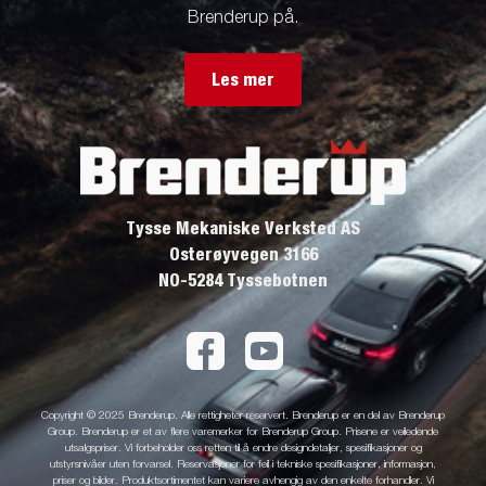
Brenderup på.
Les mer
Tysse Mekaniske Verksted AS
Osterøyvegen 3166
NO-5284 Tyssebotnen
Copyright © 2025 Brenderup. Alle rettigheter reservert. Brenderup er en del av Brenderup
Group. Brenderup er et av flere varemerker for Brenderup Group. Prisene er veiledende
utsalgspriser. Vi forbeholder oss retten til å endre designdetaljer, spesifikasjoner og
utstyrsnivåer uten forvarsel. Reservasjoner for feil i tekniske spesifikasjoner, informasjon,
priser og bilder. Produktsortimentet kan variere avhengig av den enkelte forhandler. Vi