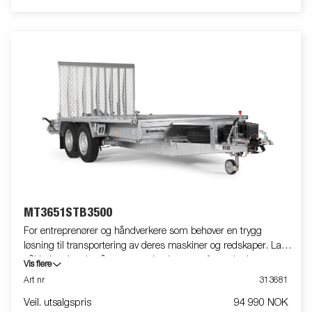
MT3651STB3500
For entreprenører og håndverkere som behøver en trygg
løsning til transportering av deres maskiner og redskaper. Lav
påkjøringshøyde på grunn av den lange og forsterkede rampen.
Vis flere
De lange skjermene gjør det enkelt å stige inn og ut av
Art nr
313681
kjøretøyet ditt. Bildene er kun til illustrative hensikter, og kan vise
Veil. utsalgspris
94 990 NOK
valgfritt utstyr. Frakt, registrering og miljøavgift kan tilkomme.