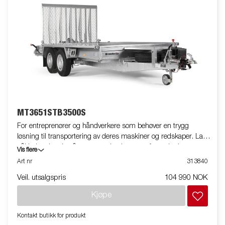
MT3651STB3500S
For entreprenører og håndverkere som behøver en trygg
løsning til transportering av deres maskiner og redskaper. Lav
påkjøringshøyde på grunn av den lange og forsterkede rampen.
Vis flere
De lange skjermene gjør det enkelt å stige inn og ut av
Art nr
313840
kjøretøyet ditt. Bildene er kun til illustrative hensikter, og kan vise
Veil. utsalgspris
104 990 NOK
valgfritt utstyr. Frakt, registrering og miljøavgift kan tilkomme.
Kjøpe
Kontakt butikk for produkt