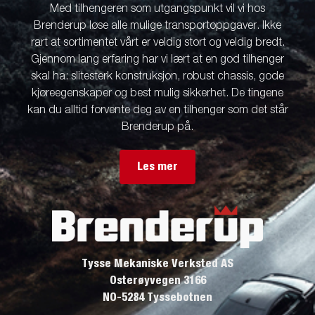
Med tilhengeren som utgangspunkt vil vi hos
Brenderup løse alle mulige transportoppgaver. Ikke
rart at sortimentet vårt er veldig stort og veldig bredt.
Gjennom lang erfaring har vi lært at en god tilhenger
skal ha: slitesterk konstruksjon, robust chassis, gode
kjøreegenskaper og best mulig sikkerhet. De tingene
kan du alltid forvente deg av en tilhenger som det står
Brenderup på.
Les mer
Tysse Mekaniske Verksted AS
Osterøyvegen 3166
NO-5284 Tyssebotnen