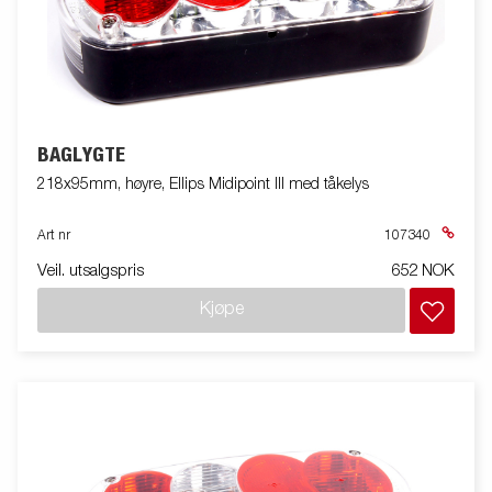
BAGLYGTE
218x95mm, høyre, Ellips Midipoint III med tåkelys
Art nr
107340
Veil. utsalgspris
652 NOK
Kjøpe