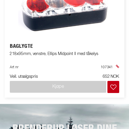
BAGLYGTE
218x95mm, venstre, Ellips Midpoint II med tåkelys
Art nr
107341
Veil. utsalgspris
652 NOK
Kjøpe
BRENDERUP LØSER DINE