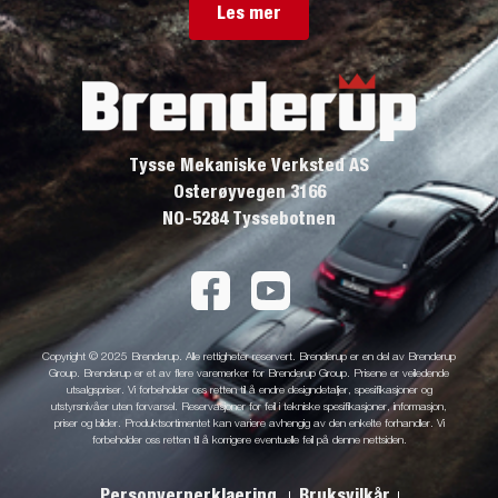
Les mer
Tysse Mekaniske Verksted AS
Osterøyvegen 3166
NO-5284 Tyssebotnen
Copyright © 2025 Brenderup. Alle rettigheter reservert. Brenderup er en del av Brenderup
Group. Brenderup er et av flere varemerker for Brenderup Group. Prisene er veiledende
utsalgspriser. Vi forbeholder oss retten til å endre designdetaljer, spesifikasjoner og
utstyrsnivåer uten forvarsel. Reservasjoner for feil i tekniske spesifikasjoner, informasjon,
priser og bilder. Produktsortimentet kan variere avhengig av den enkelte forhandler. Vi
forbeholder oss retten til å korrigere eventuelle feil på denne nettsiden.
Personvernerklaering
Bruksvilkår