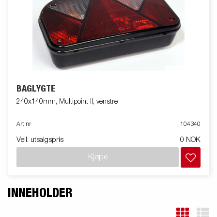
BAGLYGTE
240x140mm, Multipoint II, venstre
Art nr
104340
Veil. utsalgspris
0 NOK
Kjøpe
INNEHOLDER