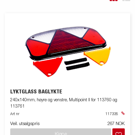
LYKTGLASS BAGLYKTE
240x140mm, høyre og venstre, Multipoint II for 113760 og
113761
Art nr
117335
Veil. utsalgspris
267 NOK
Kjøpe