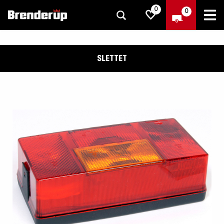
0
0
SLETTET