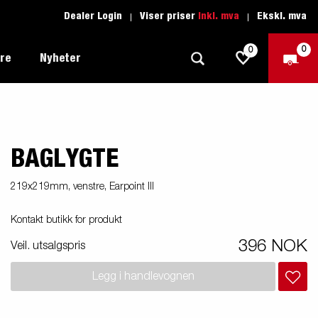
Dealer Login
Viser priser
Inkl. mva
Ekskl. mva
0
0
ere
Nyheter
BAGLYGTE
Tilhenger for fritid
Kjøreskole
1205 Limited Edition
Båttilhenger
Reservdeler
er du
219x219mm, venstre, Earpoint III
Tilhengere for biltransport
Kontakt butikk for produkt
rter
Tilhengere for profesjonelle
396 NOK
Veil. utsalgspris
Tilhenger for vannsport
iler
Legg i handlevognen
Tilhengere for entreprenøren
n -
nser