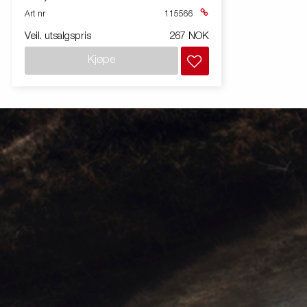
Art nr
115566
Veil. utsalgspris
267 NOK
Kjøpe