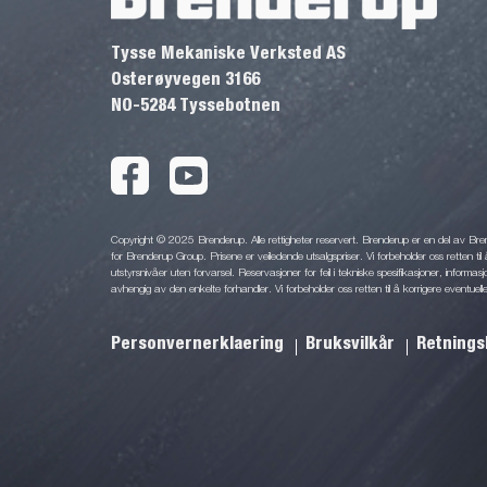
Tysse Mekaniske Verksted AS
Osterøyvegen 3166
NO-5284 Tyssebotnen
Copyright © 2025 Brenderup. Alle rettigheter reservert. Brenderup er en del av Br
for Brenderup Group. Prisene er veiledende utsalgspriser. Vi forbeholder oss retten til 
utstyrsnivåer uten forvarsel. Reservasjoner for feil i tekniske spesifikasjoner, informas
avhengig av den enkelte forhandler. Vi forbeholder oss retten til å korrigere eventuelle
Personvernerklaering
Bruksvilkår
Retnings