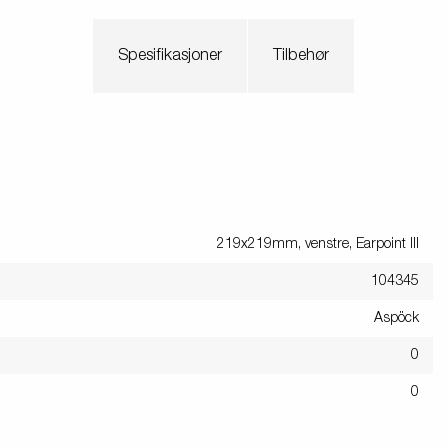
Spesifikasjoner
Tilbehør
219x219mm, venstre, Earpoint III
104345
Aspöck
0
0