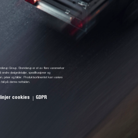
enderup Group. Brenderup er et av flere varemerker
å endre designdetaljer, spesifikasjoner og
jon, priser og bilder. Produktsortimentet kan variere
 feil på denne nettsiden.
linjer cookies
GDPR