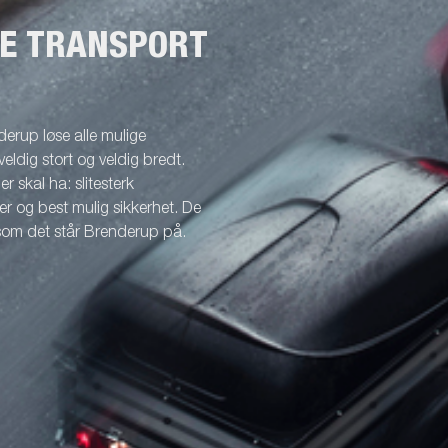
NE TRANSPORT
erup løse alle mulige
veldig stort og veldig bredt.
r skal ha: slitesterk
r og best mulig sikkerhet. De
 som det står Brenderup på.