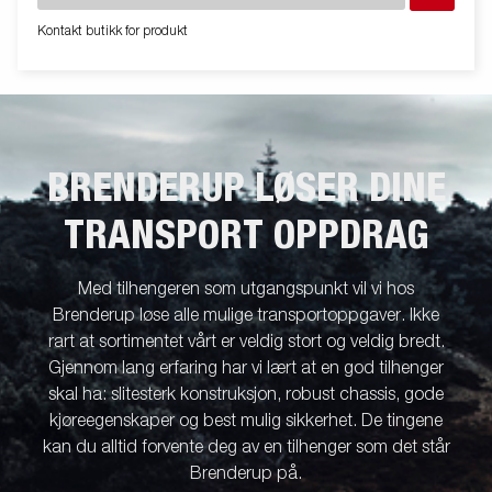
hensikter, og kan vise valgfritt utstyr. Frakt, registrering og
Kontakt butikk for produkt
miljøavgift kan tilkomme.
BRENDERUP LØSER DINE
TRANSPORT OPPDRAG
Med tilhengeren som utgangspunkt vil vi hos
Brenderup løse alle mulige transportoppgaver. Ikke
rart at sortimentet vårt er veldig stort og veldig bredt.
Gjennom lang erfaring har vi lært at en god tilhenger
skal ha: slitesterk konstruksjon, robust chassis, gode
kjøreegenskaper og best mulig sikkerhet. De tingene
kan du alltid forvente deg av en tilhenger som det står
Brenderup på.