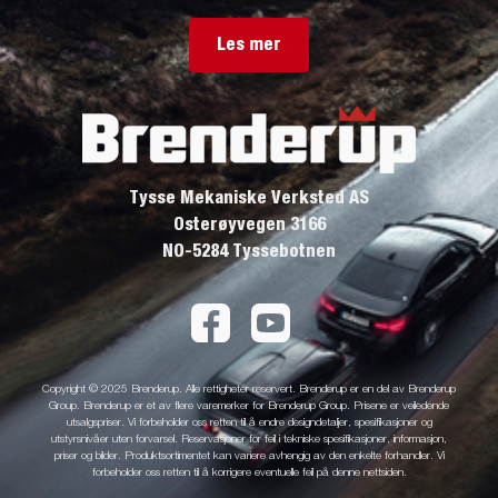
Les mer
Tysse Mekaniske Verksted AS
Osterøyvegen 3166
NO-5284 Tyssebotnen
Copyright © 2025 Brenderup. Alle rettigheter reservert. Brenderup er en del av Brenderup
Group. Brenderup er et av flere varemerker for Brenderup Group. Prisene er veiledende
utsalgspriser. Vi forbeholder oss retten til å endre designdetaljer, spesifikasjoner og
utstyrsnivåer uten forvarsel. Reservasjoner for feil i tekniske spesifikasjoner, informasjon,
priser og bilder. Produktsortimentet kan variere avhengig av den enkelte forhandler. Vi
forbeholder oss retten til å korrigere eventuelle feil på denne nettsiden.