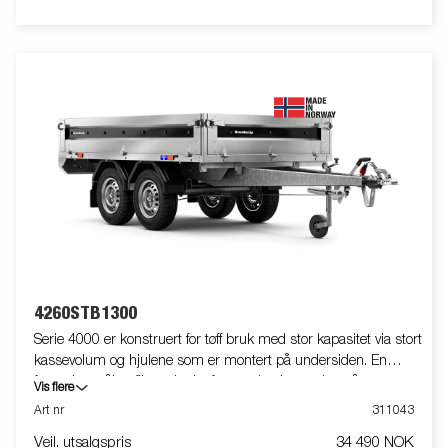
miljøavgift kan tilkomme.
4260STB1300
Serie 4000 er konstruert for tøff bruk med stor kapasitet via stort
kassevolum og hjulene som er montert på undersiden. En
forsterket stålprofil rundt plattformen beskytter den når man
Vis flere
bruker en gaffeltruck til å laste tilhengeren. Kraftige surrefester
Art nr
311043
på stålprofilen gir deg enkel tilgang til sikring av lasten din.
Veil. utsalgspris
34 490 NOK
Karmer i stål er standard og alle kan tas av, noe som gir lett