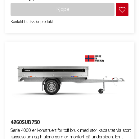
adgang til tilhengeren og øker funksjonaliteten. Stort
Kjøpe
tilbehørsprogram tilgjengelig. Bildene er kun til illustrative
hensikter, og kan vise valgfritt utstyr. Frakt, registrering og
Kontakt butikk for produkt
miljøavgift kan tilkomme.
4260SUB750
Serie 4000 er konstruert for tøff bruk med stor kapasitet via stort
kassevolum og hjulene som er montert på undersiden. En