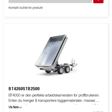
laste, mens den høye tippvinkelen sørger for rask og enkel
tipping av masser. Standardutstyret inkluderer nedfellbare og
Kontakt butikk for produkt
avtakbare sidekarmer, avtakbare hjørnestolper og
presenningsknapper, noe som gir stor fleksibilitet. Innvendig
finnes det seks integrerte surrefester med gummibelegg, hver
godkjent for 500 kg, som holder lasten sikkert på plass. Utstyr
tilhengeren med nettinggrind, ekstrakarmer, presenning eller
annet ekstrautstyr fra vårt brede utvalg for å gjøre den enda mer
funksjonell. Bildene er kun ment for illustrasjon og kan vise
valgfritt utstyr. Frakt, registrering og miljøavgift kan tilkomme.
BT4260STB2500
BT4000 er den perfekte arbeidskameraten for proffbrukeren.
Enten du trenger å transportere byggematerialer, masser,
maskiner eller annet tungt utstyr, er denne tilhengeren både
Vis flere
robust og enkel å bruke – og takler selv de mest krevende