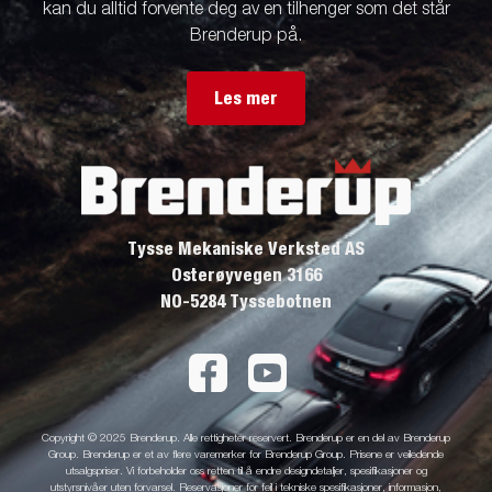
kan du alltid forvente deg av en tilhenger som det står
Brenderup på.
Les mer
Tysse Mekaniske Verksted AS
Osterøyvegen 3166
NO-5284 Tyssebotnen
Copyright © 2025 Brenderup. Alle rettigheter reservert. Brenderup er en del av Brenderup
Group. Brenderup er et av flere varemerker for Brenderup Group. Prisene er veiledende
utsalgspriser. Vi forbeholder oss retten til å endre designdetaljer, spesifikasjoner og
utstyrsnivåer uten forvarsel. Reservasjoner for feil i tekniske spesifikasjoner, informasjon,