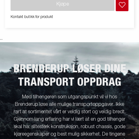
hensikter, og kan vise valgfritt utstyr. Frakt, registrering og
Kjøpe
miljøavgift kan tilkomme.
Kontakt butikk for produkt
.
.
BRENDERUP LØSER DINE
TRANSPORT OPPDRAG
Med tilhengeren som utgangspunkt vil vi hos
Brenderup løse alle mulige transportoppgaver. Ikke
rart at sortimentet vårt er veldig stort og veldig bredt.
Gjennom lang erfaring har vi lært at en god tilhenger
skal ha: slitesterk konstruksjon, robust chassis, gode
kjøreegenskaper og best mulig sikkerhet. De tingene