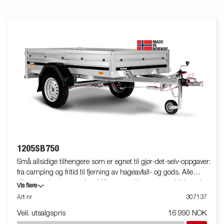
1205SB750
Små allsidige tilhengere som er egnet til gjør-det-selv-oppgaver:
fra camping og fritid til fjerning av hageavfall- og gods. Alle
tilhengere leveres med en V-formet trekkstang som hjelper deg
Vis flere
med å ankomme sikkert til din destinasjon. Tilhengeren kan lett
Art nr
307137
plasseres i vertikal posisjon for å spare plass. Meget stort
Veil. utsalgspris
16 990 NOK
tilbehørsprogram tilgjengelig. Bildene er kun til illustrative