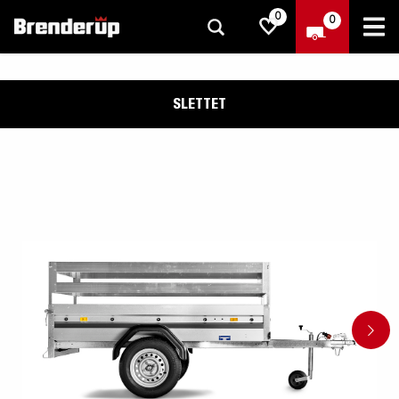
0
0
SLETTET