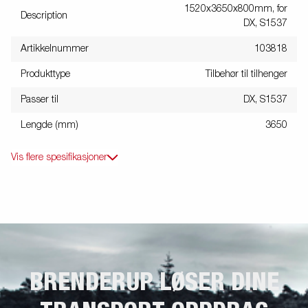
1520x3650x800mm, for
Description
DX, S1537
Artikkelnummer
103818
Produkttype
Tilbehør til tilhenger
Passer til
DX, S1537
Lengde (mm)
3650
Vis flere spesifikasjoner
BRENDERUP LØSER DINE