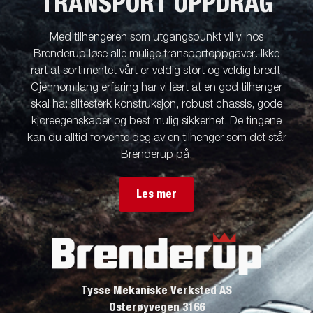
TRANSPORT OPPDRAG
Med tilhengeren som utgangspunkt vil vi hos
Brenderup løse alle mulige transportoppgaver. Ikke
rart at sortimentet vårt er veldig stort og veldig bredt.
Gjennom lang erfaring har vi lært at en god tilhenger
skal ha: slitesterk konstruksjon, robust chassis, gode
kjøreegenskaper og best mulig sikkerhet. De tingene
kan du alltid forvente deg av en tilhenger som det står
Brenderup på.
Les mer
Tysse Mekaniske Verksted AS
Osterøyvegen 3166