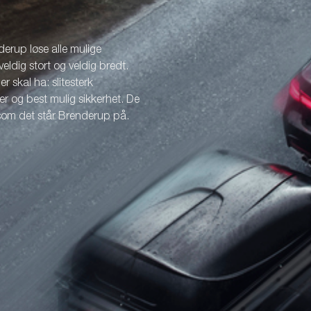
erup løse alle mulige
veldig stort og veldig bredt.
r skal ha: slitesterk
r og best mulig sikkerhet. De
 som det står Brenderup på.