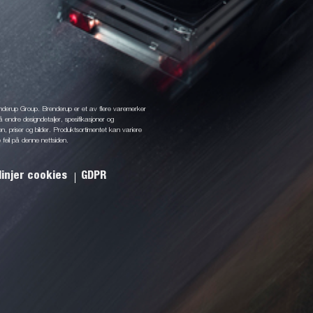
enderup Group. Brenderup er et av flere varemerker
å endre designdetaljer, spesifikasjoner og
jon, priser og bilder. Produktsortimentet kan variere
 feil på denne nettsiden.
linjer cookies
GDPR