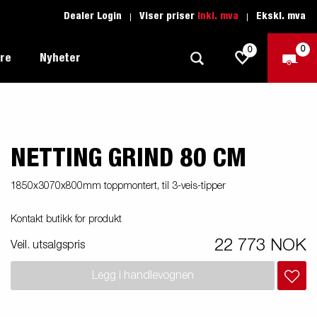
Dealer Login
Viser priser
Inkl. mva
Ekskl. mva
0
0
ere
Nyheter
NETTING GRIND 80 CM
Tilhenger for fritid
Kjøreskole
1205 Limited Edition
Båttilhenger
Reservdeler
er du
1850x3070x800mm toppmontert, til 3-veis-tipper
Tilhengere for biltransport
Kontakt butikk for produkt
rter
Tilhengere for profesjonelle
22 773 NOK
Veil. utsalgspris
Tilhenger for vannsport
iler
Legg i handlevognen
Tilhengere for entreprenøren
n -
nser