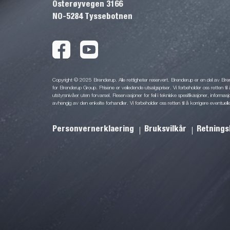
Osterøyvegen 3166
NO-5284 Tyssebotnen
Copyright © 2025 Brenderup. Alle rettigheter reservert. Brenderup er en del av Br
for Brenderup Group. Prisene er veiledende utsalgspriser. Vi forbeholder oss retten til 
utstyrsnivåer uten forvarsel. Reservasjoner for feil i tekniske spesifikasjoner, informas
avhengig av den enkelte forhandler. Vi forbeholder oss retten til å korrigere eventuelle
Personvernerklaering
Bruksvilkår
Retnings