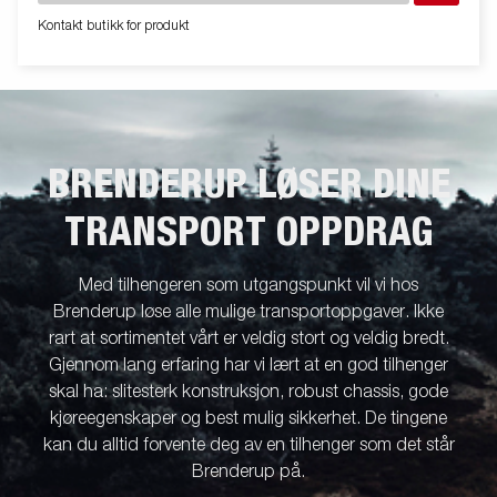
er utstyrt med flere smarte løsninger som standard. Integrert
Kontakt butikk for produkt
oppbevaring for oppkjøringsramper under tilhengeren gjør det
enkelt å ettermontere ramper for trygg og praktisk påkjøring av
maskiner og kjøretøy. Det nye lysbrettet har et skrått design
som reduserer oppsamling av skitt, mens all utvendig
elektronikk er beskyttet for økt holdbarhet og sikkerhet.
Standardutstyret inkluderer nedfellbare og avtakbare
BRENDERUP LØSER DINE
sidekarmer samt hjørnestolper, noe som gir stor fleksibilitet.
Innvendig har tilhengeren seks integrerte surrefester med
TRANSPORT OPPDRAG
gummibelegg, hver godkjent for 500 kg, som holder lasten
sikkert på plass. Utstyr tilhengeren med nettinggrind,
ekstrakarmer, presenning eller annet ekstrautstyr fra vårt brede
Med tilhengeren som utgangspunkt vil vi hos
utvalg for å gjøre den enda mer funksjonell. Bildene er kun
Brenderup løse alle mulige transportoppgaver. Ikke
ment for illustrasjon og kan vise valgfritt utstyr. Frakt,
rart at sortimentet vårt er veldig stort og veldig bredt.
registrering og miljøavgift kan tilkomme.
Gjennom lang erfaring har vi lært at en god tilhenger
skal ha: slitesterk konstruksjon, robust chassis, gode
kjøreegenskaper og best mulig sikkerhet. De tingene
kan du alltid forvente deg av en tilhenger som det står
Brenderup på.