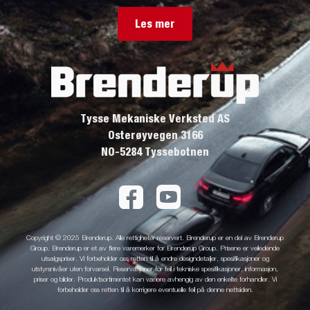
Les mer
Tysse Mekaniske Verksted AS
Osterøyvegen 3166
NO-5284 Tyssebotnen
Copyright © 2025 Brenderup. Alle rettigheter reservert. Brenderup er en del av Brenderup
Group. Brenderup er et av flere varemerker for Brenderup Group. Prisene er veiledende
utsalgspriser. Vi forbeholder oss retten til å endre designdetaljer, spesifikasjoner og
utstyrsnivåer uten forvarsel. Reservasjoner for feil i tekniske spesifikasjoner, informasjon,
priser og bilder. Produktsortimentet kan variere avhengig av den enkelte forhandler. Vi
forbeholder oss retten til å korrigere eventuelle feil på denne nettsiden.