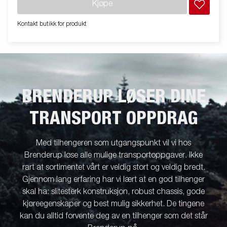
Kjøpe
tilbehørsprogram tilgjengelig. Bildene er kun til illustrative
hensikter, og kan vise valgfritt utstyr. Frakt, registrering og
Kontakt butikk for produkt
miljøavgift kan tilkomme.
BRENDERUP LØSER DINE
TRANSPORT OPPDRAG
Med tilhengeren som utgangspunkt vil vi hos
Brenderup løse alle mulige transportoppgaver. Ikke
rart at sortimentet vårt er veldig stort og veldig bredt.
Gjennom lang erfaring har vi lært at en god tilhenger
skal ha: slitesterk konstruksjon, robust chassis, gode
kjøreegenskaper og best mulig sikkerhet. De tingene
kan du alltid forvente deg av en tilhenger som det står