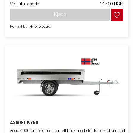
Veil. utsalgspris
34 490 NOK
Karmer i stål er standard og alle kan tas av, noe som gir lett
adgang til tilhengeren og øker funksjonaliteten. Stort
Kjøpe
tilbehørsprogram tilgjengelig. Bildene er kun til illustrative
hensikter, og kan vise valgfritt utstyr. Frakt, registrering og
Kontakt butikk for produkt
miljøavgift kan tilkomme.
4260SUB750
Serie 4000 er konstruert for tøff bruk med stor kapasitet via stort