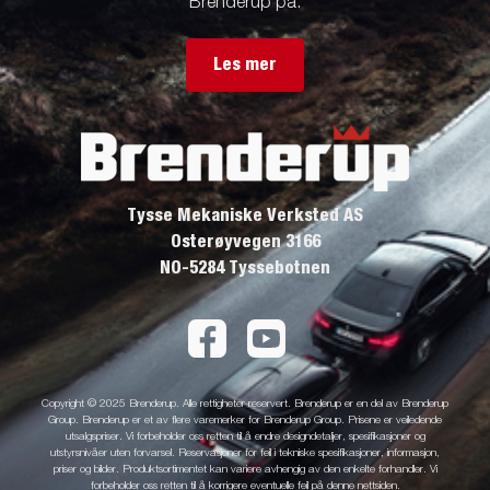
Brenderup på.
Les mer
Tysse Mekaniske Verksted AS
Osterøyvegen 3166
NO-5284 Tyssebotnen
Copyright © 2025 Brenderup. Alle rettigheter reservert. Brenderup er en del av Brenderup
Group. Brenderup er et av flere varemerker for Brenderup Group. Prisene er veiledende
utsalgspriser. Vi forbeholder oss retten til å endre designdetaljer, spesifikasjoner og
utstyrsnivåer uten forvarsel. Reservasjoner for feil i tekniske spesifikasjoner, informasjon,
priser og bilder. Produktsortimentet kan variere avhengig av den enkelte forhandler. Vi
forbeholder oss retten til å korrigere eventuelle feil på denne nettsiden.