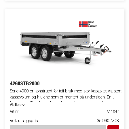
4260STB2000
Serie 4000 er konstruert for tøff bruk med stor kapasitet via stort
kassevolum og hjulene som er montert på undersiden. En
forsterket stålprofil rundt plattformen beskytter den når man
Vis flere
bruker en gaffeltruck til å laste tilhengeren. Kraftige surrefester
Art nr
311047
på stålprofilen gir deg enkel tilgang til sikring av lasten din.
Veil. utsalgspris
35 990 NOK
Karmer i stål er standard og alle kan tas av, noe som gir lett
adgang til tilhengeren og øker funksjonaliteten. Stort