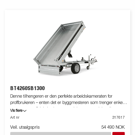
BT4260SB1300
Denne tilhengeren er den perfekte arbeidskameraten for
proffbrukeren – enten det er byggmesteren som trenger enkel
transport og effektiv lasting av sand, byggematerialer eller grus,
Vis flere
eller bonden som skal frakte ved, høy eller minimaskiner. Den
Art nr
317617
robuste 1-veis-tipphengeren med enkeltaksling er utstyrt med
Veil. utsalgspris
54 490 NOK
en forsterket stålplate i bunn og manuell hydraulisk tipp for
enkel betjening. Den lave innlastingshøyden gjør det enkelt å