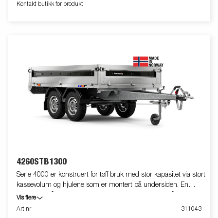
Kontakt butikk for produkt
miljøavgift kan tilkomme.
4260STB1300
Serie 4000 er konstruert for tøff bruk med stor kapasitet via stort
kassevolum og hjulene som er montert på undersiden. En
forsterket stålprofil rundt plattformen beskytter den når man
Vis flere
bruker en gaffeltruck til å laste tilhengeren. Kraftige surrefester
Art nr
311043
på stålprofilen gir deg enkel tilgang til sikring av lasten din.