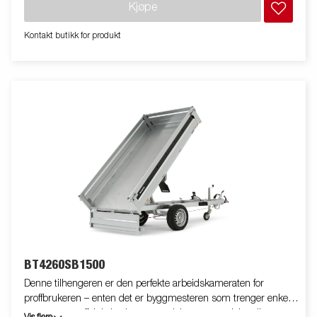
Kjøpe
laste, mens den høye tippvinkelen sørger for rask og enkel
tipping av masser. Standardutstyret inkluderer nedfellbare og
Kontakt butikk for produkt
avtakbare sidekarmer, avtakbare hjørnestolper og
presenningsknapper, noe som gir stor fleksibilitet. Innvendig
finnes det seks integrerte surrefester med gummibelegg, hver
godkjent for 500 kg, som holder lasten sikkert på plass. Utstyr
tilhengeren med nettinggrind, ekstrakarmer, presenning eller
annet ekstrautstyr fra vårt brede utvalg for å gjøre den enda mer
funksjonell. Bildene er kun ment for illustrasjon og kan vise
valgfritt utstyr. Frakt, registrering og miljøavgift kan tilkomme.
BT4260SB1500
Denne tilhengeren er den perfekte arbeidskameraten for
proffbrukeren – enten det er byggmesteren som trenger enkel
transport og effektiv lasting av sand, byggematerialer eller grus,