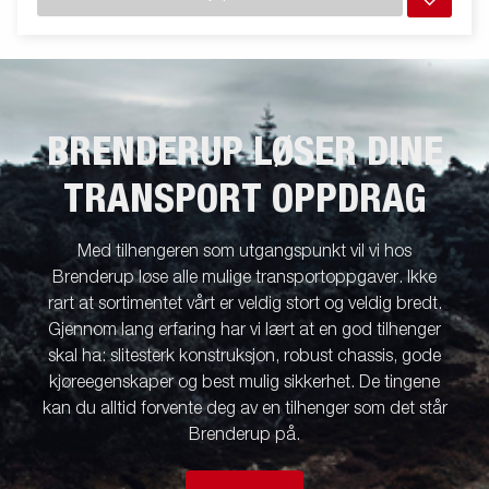
fungerer som spredebretter standard. Forenkle manøvreringen
ved å utstyre tilhengeren din med trådløs-eller Bluetooth-
fjernkontroll. Mye tilbehør fra Serie 5000 kan brukes og det
finnes også spesialutviklet tilbehør til Serie TT5000. Bildene er
kun ment som illustrasjon og kan vise tilleggsutstyr. Frakt,
registrering og miljøavgift kan tilkomme.
BRENDERUP LØSER DINE
TRANSPORT OPPDRAG
Med tilhengeren som utgangspunkt vil vi hos
Brenderup løse alle mulige transportoppgaver. Ikke
rart at sortimentet vårt er veldig stort og veldig bredt.
Gjennom lang erfaring har vi lært at en god tilhenger
skal ha: slitesterk konstruksjon, robust chassis, gode
kjøreegenskaper og best mulig sikkerhet. De tingene
kan du alltid forvente deg av en tilhenger som det står
Brenderup på.