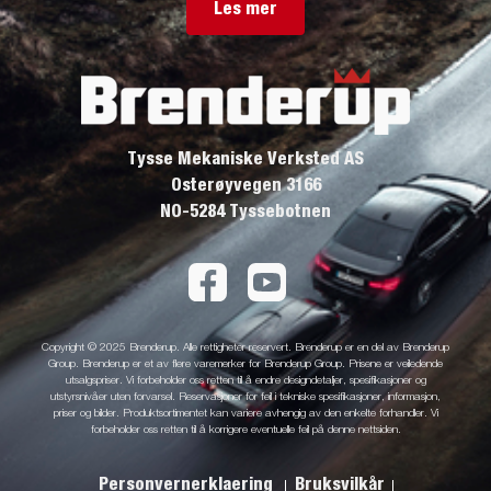
Les mer
Tysse Mekaniske Verksted AS
Osterøyvegen 3166
NO-5284 Tyssebotnen
Copyright © 2025 Brenderup. Alle rettigheter reservert. Brenderup er en del av Brenderup
Group. Brenderup er et av flere varemerker for Brenderup Group. Prisene er veiledende
utsalgspriser. Vi forbeholder oss retten til å endre designdetaljer, spesifikasjoner og
utstyrsnivåer uten forvarsel. Reservasjoner for feil i tekniske spesifikasjoner, informasjon,
priser og bilder. Produktsortimentet kan variere avhengig av den enkelte forhandler. Vi
forbeholder oss retten til å korrigere eventuelle feil på denne nettsiden.
Personvernerklaering
Bruksvilkår