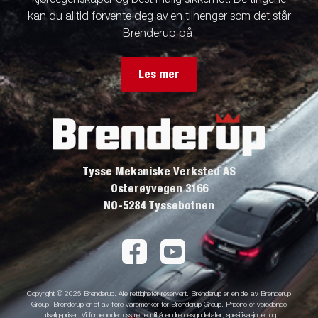
kjøreegenskaper og best mulig sikkerhet. De tingene
kan du alltid forvente deg av en tilhenger som det står
Brenderup på.
Les mer
Tysse Mekaniske Verksted AS
Osterøyvegen 3166
NO-5284 Tyssebotnen
Copyright © 2025 Brenderup. Alle rettigheter reservert. Brenderup er en del av Brenderup
Group. Brenderup er et av flere varemerker for Brenderup Group. Prisene er veiledende
utsalgspriser. Vi forbeholder oss retten til å endre designdetaljer, spesifikasjoner og