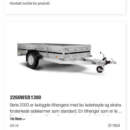
tilleggsutstyr. Frakt, registrering og miljøavgift kan tilkomme.
Kontakt butikk for produkt
2260WSB1300
Serie 2000 er lavbygde tilhengere med lav lastehøyde og ekstra
forsterkede sidekarmer som standard. En tilhenger som er lett
å laste i, de leveres i flere ulike størrelser med enkel aksling
Vis flere
med eller uten brems. Det er også tippede utgaver med baklem
Art nr
311804
som kan brukes som rampe tilgjengelige. Alle utgavene er