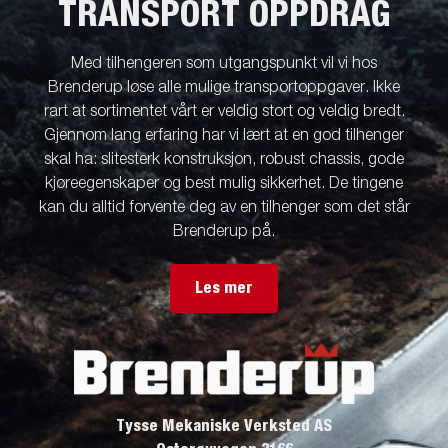
TRANSPORT OPPDRAG
Med tilhengeren som utgangspunkt vil vi hos
Brenderup løse alle mulige transportoppgaver. Ikke
rart at sortimentet vårt er veldig stort og veldig bredt.
Gjennom lang erfaring har vi lært at en god tilhenger
skal ha: slitesterk konstruksjon, robust chassis, gode
kjøreegenskaper og best mulig sikkerhet. De tingene
kan du alltid forvente deg av en tilhenger som det står
Brenderup på.
Les mer
Tysse Mekaniske Verksted AS