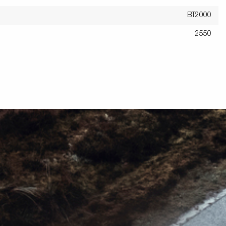
BT2000
2550