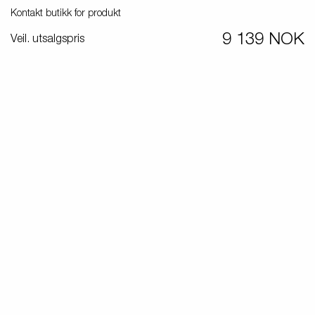
Produktguide elbil
in
Kontakt butikk for produkt
Premium og X-line båthengere
9 139 NOK
Veil. utsalgspris
Reservdeler
Kjøreskole