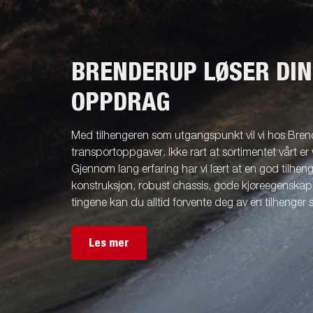
BRENDERUP LØSER DI
OPPDRAG
Med tilhengeren som utgangspunkt vil vi hos Brend
transportoppgaver. Ikke rart at sortimentet vårt er 
Gjennom lang erfaring har vi lært at en god tilhenge
konstruksjon, robust chassis, gode kjøreegenskape
tingene kan du alltid forvente deg av en tilhenger
Les mer