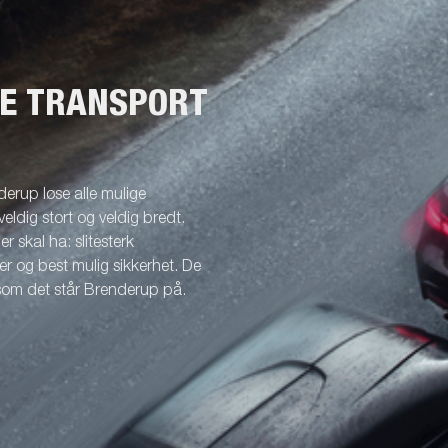
NE TRANSPORT
erup løse alle mulige
veldig stort og veldig bredt.
r skal ha: slitesterk
r og best mulig sikkerhet. De
 som det står Brenderup på.