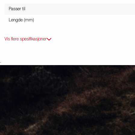
Passer til
Lengde (mm)
Vis flere spesifikasjoner
.