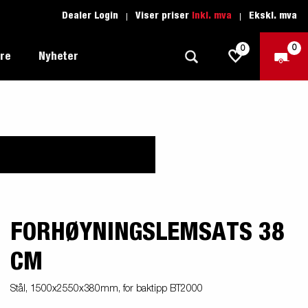
Dealer Login
Viser priser
Inkl. mva
Ekskl. mva
0
0
ere
Nyheter
Tilhenger for fritid
Kjøreskole
1205 Limited Edition
Båttilhenger
Reservdeler
er du
Tilhengere for biltransport
rter
FORHØYNINGSLEMSATS 38
Tilhengere for profesjonelle
CM
Tilhenger for vannsport
iler
Tilhengere for entreprenøren
n -
Stål, 1500x2550x380mm, for baktipp BT2000
nser