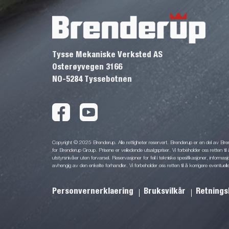
Tysse Mekaniske Verksted AS
Osterøyvegen 3166
NO-5284 Tyssebotnen
Copyright © 2025 Brenderup. Alle rettigheter reservert. Brenderup er en del av Br
for Brenderup Group. Prisene er veiledende utsalgspriser. Vi forbeholder oss retten til 
utstyrsnivåer uten forvarsel. Reservasjoner for feil i tekniske spesifikasjoner, informas
avhengig av den enkelte forhandler. Vi forbeholder oss retten til å korrigere eventuelle
Personvernerklaering
Bruksvilkår
Retnings