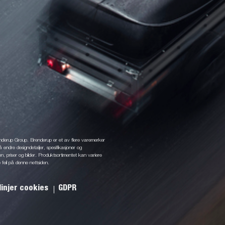
enderup Group. Brenderup er et av flere varemerker
å endre designdetaljer, spesifikasjoner og
jon, priser og bilder. Produktsortimentet kan variere
 feil på denne nettsiden.
linjer cookies
GDPR