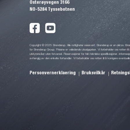
Osterøyvegen 3166
NO-5284 Tyssebotnen
Copyright © 2025 Brenderup. Alle rettigheter reservert. Brenderup er en del av Br
for Brenderup Group. Prisene er veiledende utsalgspriser. Vi forbeholder oss retten til 
utstyrsnivåer uten forvarsel. Reservasjoner for feil i tekniske spesifikasjoner, informas
avhengig av den enkelte forhandler. Vi forbeholder oss retten til å korrigere eventuelle
Personvernerklaering
Bruksvilkår
Retnings