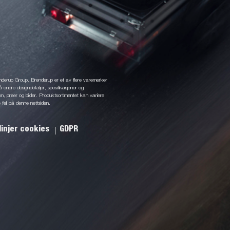
enderup Group. Brenderup er et av flere varemerker
å endre designdetaljer, spesifikasjoner og
jon, priser og bilder. Produktsortimentet kan variere
 feil på denne nettsiden.
linjer cookies
GDPR