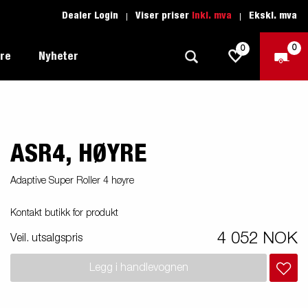
Dealer Login
Viser priser
Inkl. mva
Ekskl. mva
0
0
ere
Nyheter
ASR4, HØYRE
Tilhenger for fritid
Kjøreskole
1205 Limited Edition
Båttilhenger
Reservdeler
er du
Adaptive Super Roller 4 høyre
Tilhengere for biltransport
Kontakt butikk for produkt
rter
Tilhengere for profesjonelle
4 052 NOK
Veil. utsalgspris
Tilhenger for vannsport
iler
Legg i handlevognen
Tilhengere for entreprenøren
n -
nser