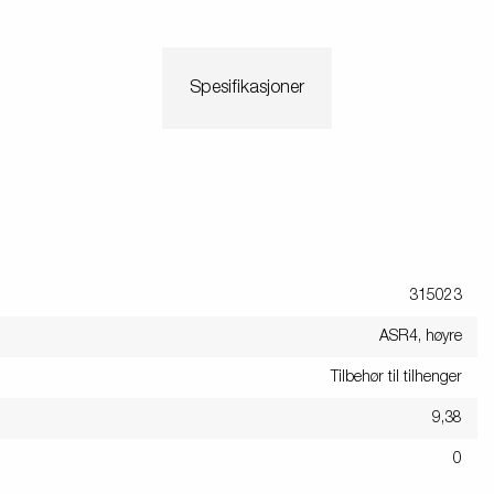
Spesifikasjoner
315023
ASR4, høyre
Tilbehør til tilhenger
9,38
0