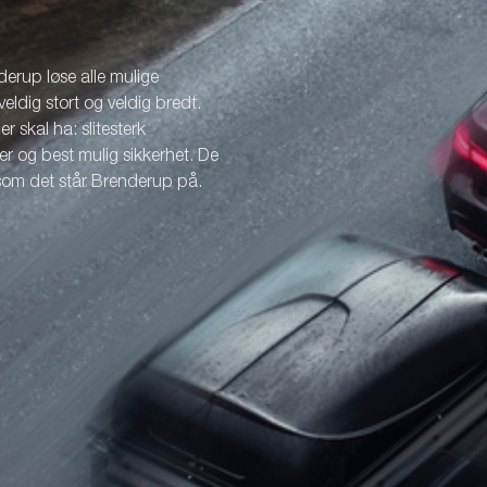
erup løse alle mulige
veldig stort og veldig bredt.
r skal ha: slitesterk
r og best mulig sikkerhet. De
 som det står Brenderup på.