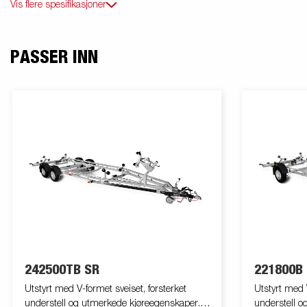
Vis flere spesifikasjoner
PASSER INN
242500TB SR
221800B
Utstyrt med V-formet sveiset, forsterket
Utstyrt med V
understell og utmerkede kjøreegenskaper.
understell o