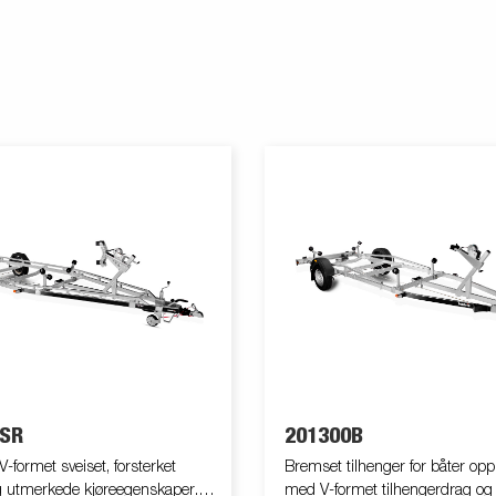
 SR
201300B
-formet sveiset, forsterket
Bremset tilhenger for båter opp t
g utmerkede kjøreegenskaper.
med V-formet tilhengerdrag og