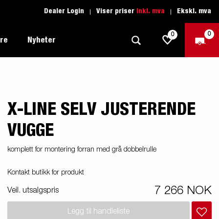
Dealer Login
Viser priser
Inkl. mva
Ekskl. mva
0
0
ere
Nyheter
X-LINE SELV JUSTERENDE
Tilhenger for fritid
Kjøreskole
1205 Limited Edition
Båttilhenger
Reservdeler
VUGGE
er du
Tilhengere for biltransport
komplett for montering forran med grå dobbelrulle
rter
Tilhengere for profesjonelle
Kontakt butikk for produkt
Tilhenger for vannsport
7 266 NOK
iler
Veil. utsalgspris
Tilhengere for entreprenøren
n -
nser
Legg til handleliste