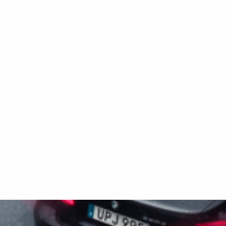
reduserte vedlikeholdskostnader. Bildene er
kun tenkt som illustrasjon og kan vise valgfritt
tilleggsutstyr.