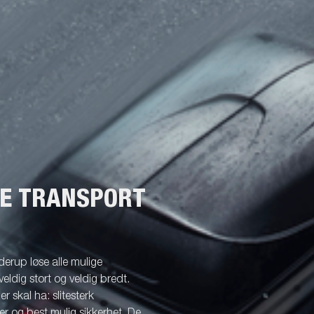
 Dette gjør det lett å laste båten
hengeren og sjøsette den. Bildene
 som illustrasjon og kan vise
ggsutstyr.
NE TRANSPORT
erup løse alle mulige
veldig stort og veldig bredt.
r skal ha: slitesterk
r og best mulig sikkerhet. De