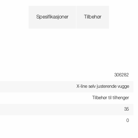
Spesifikasjoner
Tilbehør
306282
X-line selv justerende vugge
Tilbehør til tilhenger
35
0