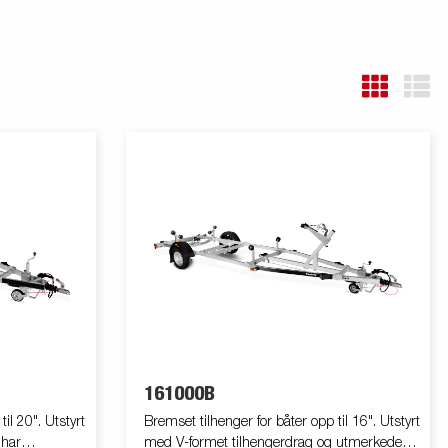
161000B
il 20". Utstyrt
Bremset tilhenger for båter opp til 16". Utstyrt
 har
med V-formet tilhengerdrag og utmerkede