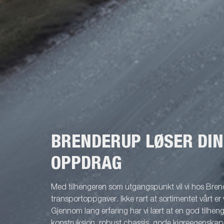
det enklere å bruke båthengeren, gir større
av lysrampen.
fleksibilitet og øker sikkerheten på veien.
på og av til
Lyktene er fullstendig vanntette, inkludert
er kun tenkt
lampehus, kabel og tilkoblingskontakt
valgfritt tille
forseglet i lykten. Dette gir lengre levetid og
reduserte vedlikeholdskostnader. Bildene er
kun tenkt som illustrasjon og kan vise valgfritt
tilleggsutstyr.
BRENDERUP LØSER DI
OPPDRAG
Med tilhengeren som utgangspunkt vil vi hos Brend
transportoppgaver. Ikke rart at sortimentet vårt er 
Gjennom lang erfaring har vi lært at en god tilhenge
konstruksjon, robust chassis, gode kjøreegenskape