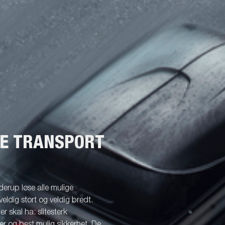
 Dette gjør det lett å laste båten
hengeren og sjøsette den. Bildene
 som illustrasjon og kan vise
ggsutstyr.
NE TRANSPORT
erup løse alle mulige
veldig stort og veldig bredt.
r skal ha: slitesterk
r og best mulig sikkerhet. De