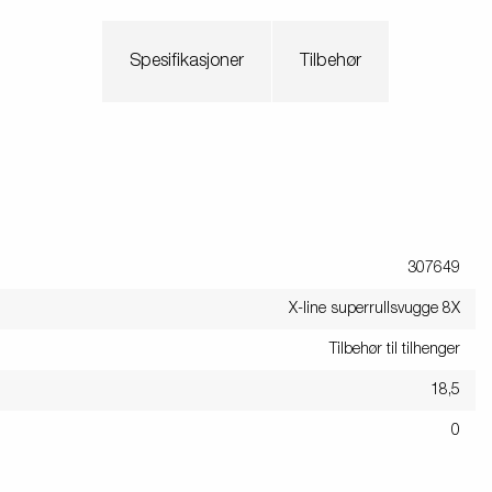
Spesifikasjoner
Tilbehør
307649
X-line superrullsvugge 8X
Tilbehør til tilhenger
18,5
0