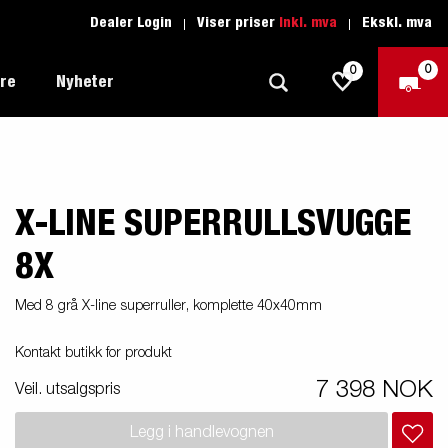
Dealer Login
Viser priser
Inkl. mva
Ekskl. mva
0
0
ere
Nyheter
X-LINE SUPERRULLSVUGGE
Tilhenger for fritid
Kjøreskole
1205 Limited Edition
Båttilhenger
Reservdeler
8X
er du
Tilhengere for biltransport
Med 8 grå X-line superruller, komplette 40x40mm
rter
Tilhengere for profesjonelle
Kontakt butikk for produkt
Tilhenger for vannsport
7 398 NOK
iler
Veil. utsalgspris
Tilhengere for entreprenøren
n -
nser
Legg i handlevognen