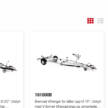
161000B
il 20". Utstyrt
Bremset tilhenger for båter opp til 16". Utstyrt
 har
med V-formet tilhengerdrag og utmerkede