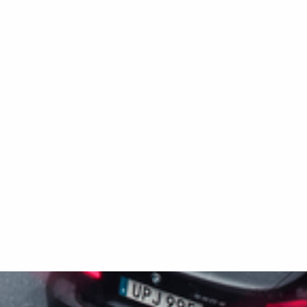
reduserte vedlikeholdskostnader. Bildene er
kun tenkt som illustrasjon og kan vise valgfritt
tilleggsutstyr.