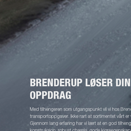
det enklere å bruke båthengeren, gir større
av lysrampen.
fleksibilitet og øker sikkerheten på veien.
på og av til
Lyktene er fullstendig vanntette, inkludert
er kun tenkt
lampehus, kabel og tilkoblingskontakt
valgfritt tille
forseglet i lykten. Dette gir lengre levetid og
reduserte vedlikeholdskostnader. Bildene er
kun tenkt som illustrasjon og kan vise valgfritt
tilleggsutstyr.
BRENDERUP LØSER DI
OPPDRAG
Med tilhengeren som utgangspunkt vil vi hos Brend
transportoppgaver. Ikke rart at sortimentet vårt er 
Gjennom lang erfaring har vi lært at en god tilhenge
konstruksjon, robust chassis, gode kjøreegenskape