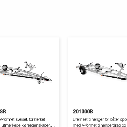
 SR
201300B
-formet sveiset, forsterket
Bremset tilhenger for båter opp t
g utmerkede kjøreegenskaper.
med V-formet tilhengerdrag og