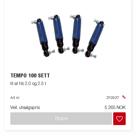
TEMPO 100 SETT
til at hb 2.0 og 2.5 t
Art nr
310937
Veil. utsalgspris
5 265 NOK
Kjøpe