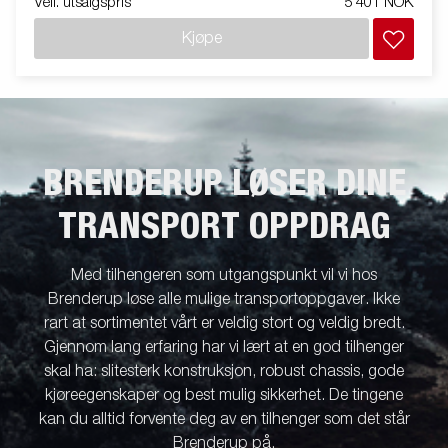
Veil. utsalgspris
5 401 NOK
Kjøpe
BRENDERUP LØSER DINE
TRANSPORT OPPDRAG
Med tilhengeren som utgangspunkt vil vi hos
Brenderup løse alle mulige transportoppgaver. Ikke
rart at sortimentet vårt er veldig stort og veldig bredt.
Gjennom lang erfaring har vi lært at en god tilhenger
skal ha: slitesterk konstruksjon, robust chassis, gode
kjøreegenskaper og best mulig sikkerhet. De tingene
kan du alltid forvente deg av en tilhenger som det står
Brenderup på.