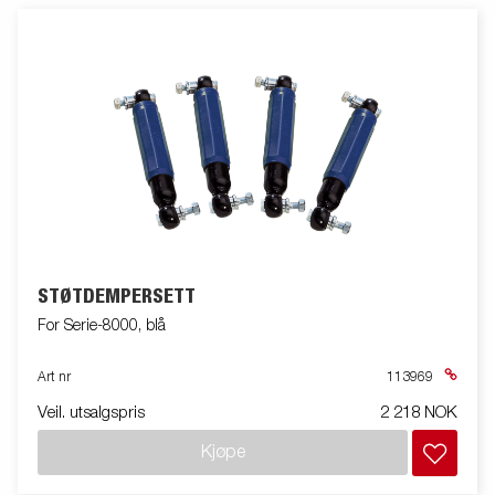
STØTDEMPERSETT
For Serie-8000, blå
Art nr
113969
Veil. utsalgspris
2 218 NOK
Kjøpe