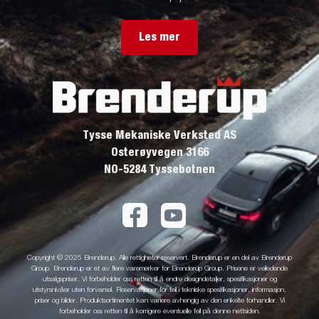
Les mer
Tysse Mekaniske Verksted AS
Osterøyvegen 3166
NO-5284 Tyssebotnen
Copyright © 2025 Brenderup. Alle rettigheter reservert. Brenderup er en del av Brenderup
Group. Brenderup er et av flere varemerker for Brenderup Group. Prisene er veiledende
utsalgspriser. Vi forbeholder oss retten til å endre designdetaljer, spesifikasjoner og
utstyrsnivåer uten forvarsel. Reservasjoner for feil i tekniske spesifikasjoner, informasjon,
priser og bilder. Produktsortimentet kan variere avhengig av den enkelte forhandler. Vi
forbeholder oss retten til å korrigere eventuelle feil på denne nettsiden.