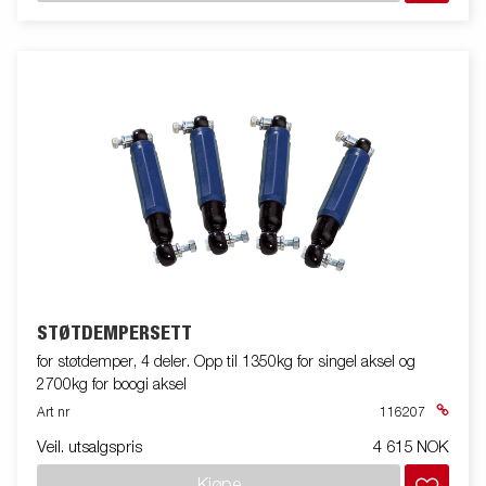
STØTDEMPERSETT
for støtdemper, 4 deler. Opp til 1350kg for singel aksel og
2700kg for boogi aksel
Art nr
116207
Veil. utsalgspris
4 615 NOK