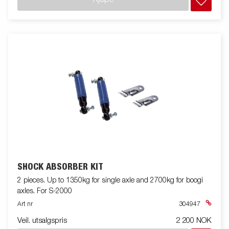
Kjøpe
SHOCK ABSORBER KIT
2 pieces. Up to 1350kg for single axle and 2700kg for boogi
axles. For S-2000
Art nr
304947
Veil. utsalgspris
2 200 NOK