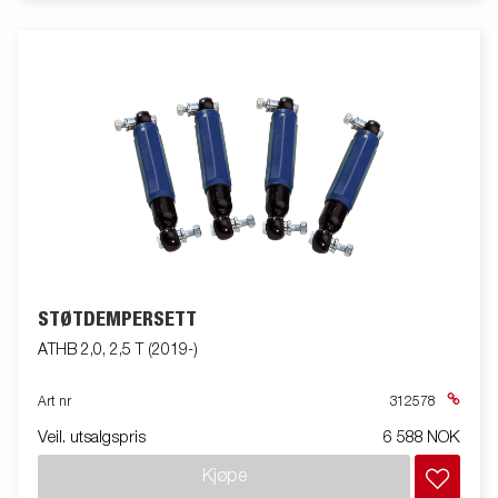
STØTDEMPERSETT
ATHB 2,0, 2,5 T (2019-)
Art nr
312578
Veil. utsalgspris
6 588 NOK
Kjøpe