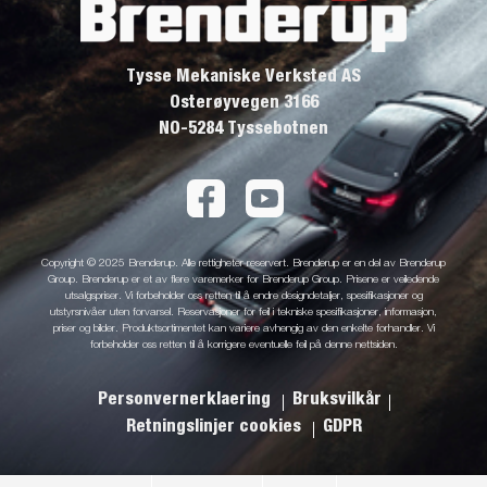
Tysse Mekaniske Verksted AS
Osterøyvegen 3166
NO-5284 Tyssebotnen
Copyright © 2025 Brenderup. Alle rettigheter reservert. Brenderup er en del av Brenderup
Group. Brenderup er et av flere varemerker for Brenderup Group. Prisene er veiledende
utsalgspriser. Vi forbeholder oss retten til å endre designdetaljer, spesifikasjoner og
utstyrsnivåer uten forvarsel. Reservasjoner for feil i tekniske spesifikasjoner, informasjon,
priser og bilder. Produktsortimentet kan variere avhengig av den enkelte forhandler. Vi
forbeholder oss retten til å korrigere eventuelle feil på denne nettsiden.
Personvernerklaering
Bruksvilkår
Retningslinjer cookies
GDPR