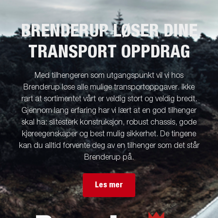
BRENDERUP LØSER DINE
TRANSPORT OPPDRAG
Med tilhengeren som utgangspunkt vil vi hos
Brenderup løse alle mulige transportoppgaver. Ikke
rart at sortimentet vårt er veldig stort og veldig bredt.
Gjennom lang erfaring har vi lært at en god tilhenger
skal ha: slitesterk konstruksjon, robust chassis, gode
kjøreegenskaper og best mulig sikkerhet. De tingene
kan du alltid forvente deg av en tilhenger som det står
Brenderup på.
Les mer