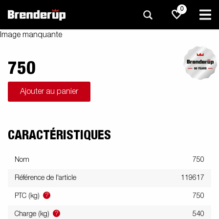
0
Image manquante
750
Ajouter au panier
CARACTÉRISTIQUES
Nom
750
Référence de l'article
119617
?
PTC (kg)
750
?
Charge (kg)
540