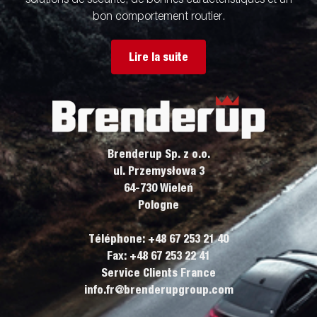
solutions de sécurité, de bonnes caractéristiques et un
bon comportement routier.
Lire la suite
Brenderup Sp. z o.o.
ul. Przemysłowa 3
64-730 Wieleń
Pologne
Téléphone: +48 67 253 21 40
Fax: +48 67 253 22 41
Service Clients France
info.fr@brenderupgroup.com