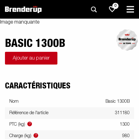
0
Image manquante
BASIC 1300B
Ajouter au panier
CARACTÉRISTIQUES
Nom
Basic 1300B
Référence de l'article
311180
?
PTC (kg)
1300
?
Charge (kg)
980