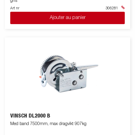
gris
Art nr
306281
Ajouter au panier
VINSCH DL2000 B
Med band 7500mm, max dragvikt 907kg