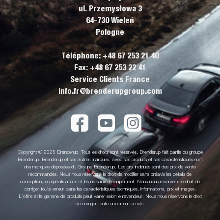
ul. Przemysłowa 3
64-730 Wieleń
Pologne
Téléphone: +48 67 253 21 40
Fax: +48 67 253 22 41
Service Clients France
info.fr@brenderupgroup.com
Copyright © 2025 Brenderup. Tous les droits sont réservés. Brenderup fait partie du groupe
Brenderup. Brenderup et ses autres marques, avec ses produits et ses caractéristiques sont
des marques déposées du Groupe Brenderup. Les prix indiqués sont des prix de vente
recommandés. Nous nous réservons le droit de modifier sans préavis les détails de
conception, les spécifications et les niveaux d'équipement. Nous nous réservons le droit de
corriger toute erreur dans les caractéristiques techniques, informations, prix et images.
L’offre et la gamme de produits peut varier selon le revendeur. Nous nous réservons le droit
de corriger toute erreur sur ce site.