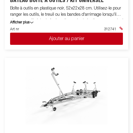
BATEAU BOÎTE À OUTILS / KIT UNIVERSEL
Boîte à outils en plastique noir, 52x22x28 cm. Utilisez-le pour
ranger les outils, le treuil ou les bandes d'arrimage lorsqu'il
n'est pas utilisé. La boîte à outils est équipée d'une serrure incl.
Afficher plus
deux clés. Le kit comprend le support et le kit de montage.
Art nr
312741
Convient pour les remorques de bateau et certains autres
Ajouter au panier
modèles