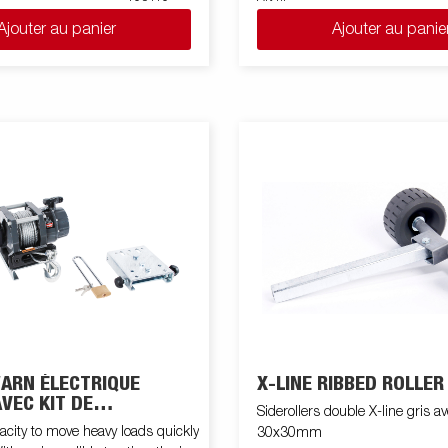
Ajouter au panier
Ajouter au panie
WARN ÉLECTRIQUE
X-LINE RIBBED ROLLER
VEC KIT DE
Siderollers double X-line gris a
E
acity to move heavy loads quickly
30x30mm