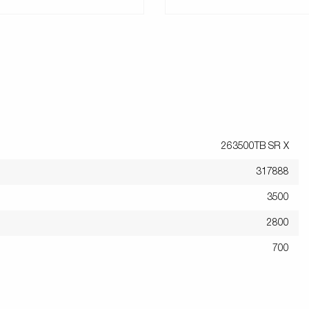
263500TB SR X
317888
3500
2800
700