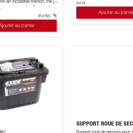
ith an incredible traction, the job
Art nr
er and more fun. Traction force
Ajouter au panie
ote control 3.7m cable
312765
Line 18.3 m. Motor: Permanent
Ajouter au panier
ke: Dynamic and mechanical.
volts DC. Coupling
nt): Via lever. Drum diameter:
rbox: 3-stage planetary gear.
Hawse. Exchange: 216: 1
SUPPORT ROUE DE SE
0AH
Support roue de secours pour 