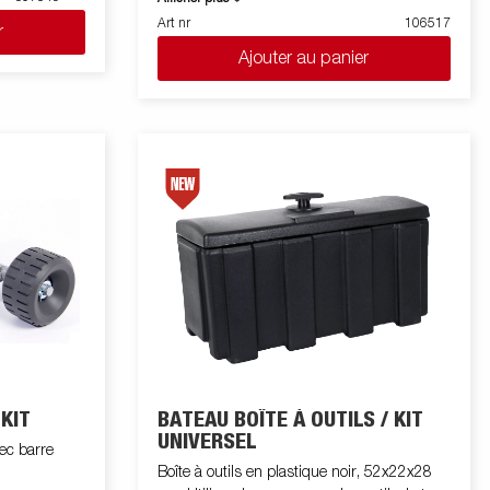
winch from up to 15m.
Art nr
106517
r
Ajouter au panier
 KIT
BATEAU BOÎTE À OUTILS / KIT
UNIVERSEL
vec barre
Boîte à outils en plastique noir, 52x22x28