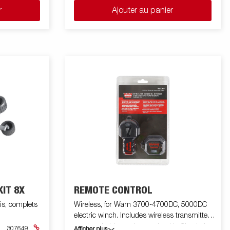
r
Ajouter au panier
KIT 8X
REMOTE CONTROL
is, complets
Wireless, for Warn 3700-4700DC, 5000DC
electric winch. Includes wireless transmitter,
receiver, holder and mounting kit. Check the
307649
Afficher plus