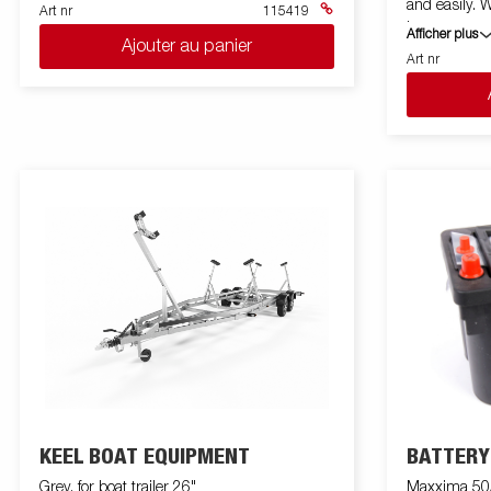
and easily. W
Art nr
115419
becomes easi
Afficher plus
Ajouter au panier
2268kg, Rem
Art nr
(included). 
magnet. Bra
Voltage: 12 
(disengageme
7.62 cm. Gea
Lin leader: 
KEEL BOAT EQUIPMENT
BATTERY
Grey, for boat trailer 26"
Maxxima 5