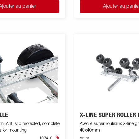
Ajouter au panier
Ajouter au panie
LLE
X-LINE SUPER ROLLER 
 Anti slip protected, complete
Avec 8 super rouleaux X-line gr
s for mounting.
40x40mm
103410
Art nr