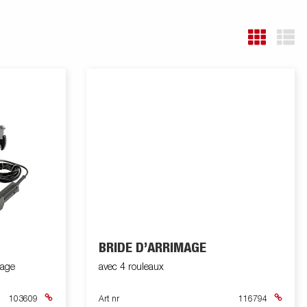
BRIDE D’ARRIMAGE
tage
avec 4 rouleaux
103609
Art nr
116794