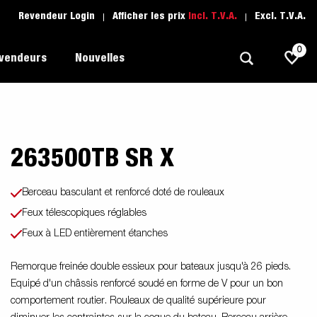
Revendeur Login
Afficher les prix
Incl. T.V.A.
Excl. T.V.A.
0
evendeurs
Nouvelles
263500TB SR X
Polyvalent
L'école de conduite
1205 Limited Edition
rque
Bateau
Pièces de rechange
Berceau basculant et renforcé doté de rouleaux
Transport de véhicule
Feux télescopiques réglables
pots
Feux à LED entièrement étanches
Remorques Pour Professionnels
Sports Nautiques
Remorque freinée double essieux pour bateaux jusqu'à 26 pieds.
Equipé d'un châssis renforcé soudé en forme de V pour un bon
Remorques Pour Entrepreuneur
comportement routier. Rouleaux de qualité supérieure pour