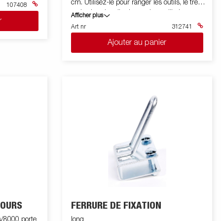
cm. Utilisez-le pour ranger les outils, le treuil
107408
ou les bandes d'arrimage lorsqu'il n'est pas
Afficher plus
r
utilisé. La boîte à outils est équipée d'une
Art nr
312741
serrure incl. deux clés. Le kit comprend le
Ajouter au panier
support et le kit de montage. Convient pour
les remorques de bateau et certains autres
modèles
COURS
FERRURE DE FIXATION
s/8000 porte
long