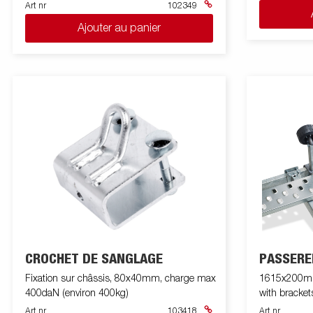
Art nr
102349
Ajouter au panier
CROCHET DE SANGLAGE
PASSERE
Fixation sur châssis, 80x40mm, charge max
1615x200mm,
400daN (environ 400kg)
with bracket
Art nr
103418
Art nr