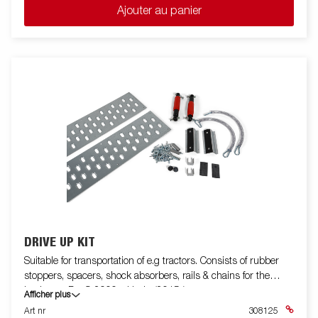
Ajouter au panier
DRIVE UP KIT
Suitable for transportation of e.g tractors. Consists of rubber
stoppers, spacers, shock absorbers, rails & chains for the
backstop. For S-2000 with tip (2015-)
Afficher plus
Art nr
308125