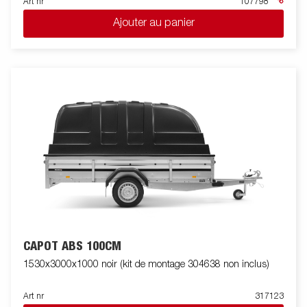
Art nr
107798
Ajouter au panier
CAPOT ABS 100CM
1530x3000x1000 noir (kit de montage 304638 non inclus)
Art nr
317123