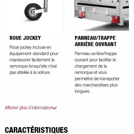
d’accessoires pour ses remorques. Les images sont fournies à titre
indicatif uniquement et peuvent illustrer des équipements
optionnels.
ROUE JOCKEY
PANNEAU/TRAPPE
ARRIÈRE OUVRANT
Roue jockey incluse en
équipement standard pour
Panneau arrière/trappe
manœuvrer facilement la
ouvrant pour faciliter le
remorque lorsqu'elle n'est
chargement de la
pas attelée à la voiture
remorque et vous
permettre de transporter
des marchandises plus
longues.
Afficher plus d’information
CARACTÉRISTIQUES