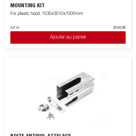
MOUNTING KIT
For plastic hood, 1530x3010x1000mm
Art nr
304638
Ajouter au panier