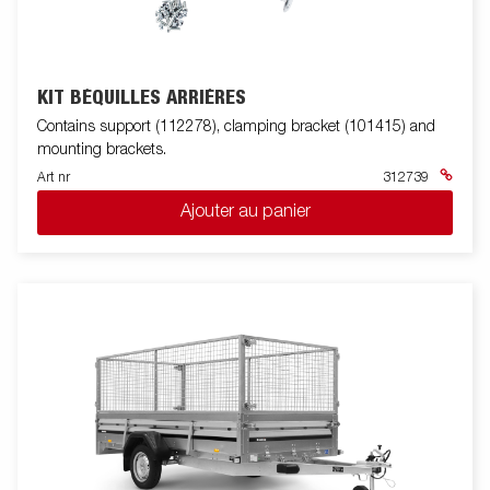
KIT BÉQUILLES ARRIÈRES
Contains support (112278), clamping bracket (101415) and
mounting brackets.
Art nr
312739
Ajouter au panier