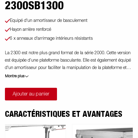
2300SB1300
Equipé d'un amortisseur de basculement
Hayon arrière renforcé
6 x anneaux d'arrimage intérieurs résistants
La 2300 est notre plus grand format de la série 2000. Cette version
est équipée d’une plateforme basculante. Elle est également équipé
d'un amortisseur pour faciliter la manipulation de la plateforme et
freiner le basculement.. Le panneau arrière renforcé facilite le
Montre plus
chargement des motos, des tondeuses à gazon ou des déchets de
jardin. La remorque est dotée de panneaux latéraux renforcés de 40
Ajouter au panier
cm de haut pour un volume de chargement plus élevé. La
remorque est facile à charger et possède des panneaux avant et
arrière ouvrants pour le chargement de marchandises plus longues.
CARACTÉRISTIQUES ET AVANTAGES
Toutes les versions sont équipées d'anneaux d'arrimage intérieurs
pour sécuriser le chargement et le transport des marchandises.
Comme toujours, Brenderup propose une large gamme