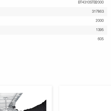
BT4310STB2000
317863
2000
1395
605