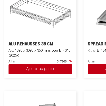
ALU REHAUSSÉS 35 CM
SPREADI
Alu, 1690 x 3090 x 350 mm, pour BT4310
Kit for BT43
(2025-)
Art nr
317968
Art nr
Ajouter au panier