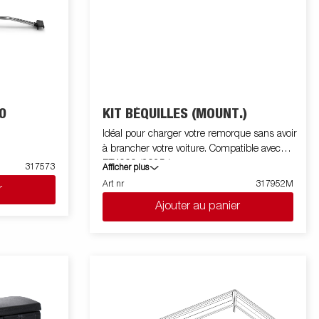
0
KIT BÉQUILLES (MOUNT.)
Idéal pour charger votre remorque sans avoir
à brancher votre voiture. Compatible avec
BT4000 (2025-).
317573
Afficher plus
Art nr
317952M
r
Ajouter au panier