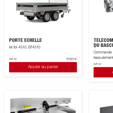
PORTE ECHELLE
TÉLÉCOM
DU BASC
kit for 4310, BT4310
ÉLECTRI
Commande san
basculement
Art nr
316016
Art nr
Ajouter au panier