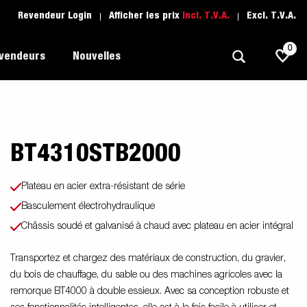
Revendeur Login
Afficher les prix
Incl. T.V.A.
Excl. T.V.A.
0
evendeurs
Nouvelles
BT4310STB2000
Polyvalent
L'école de conduite
1205 Limited Edition
rque
Bateau
Pièces de rechange
Plateau en acier extra-résistant de série
Transport de véhicule
Basculement électrohydraulique
pots
Châssis soudé et galvanisé à chaud avec plateau en acier intégral
Remorques Pour Professionnels
Sports Nautiques
Transportez et chargez des matériaux de construction, du gravier,
du bois de chauffage, du sable ou des machines agricoles avec la
Remorques Pour Entrepreuneur
remorque BT4000 à double essieux. Avec sa conception robuste et