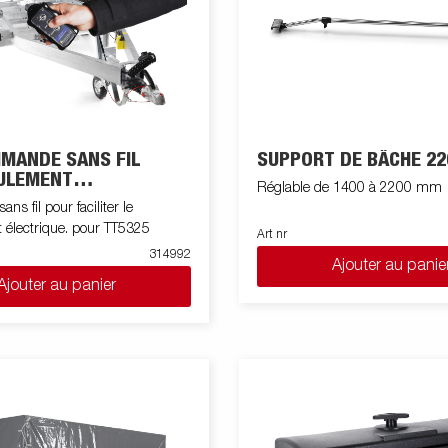
MANDE SANS FIL
SUPPORT DE BÂCHE 22
ULEMENT
Réglable de 1400 à 2200 mm
QUE
s fil pour faciliter le
 électrique. pour TT5325
Art nr
314992
Ajouter au panie
Ajouter au panier