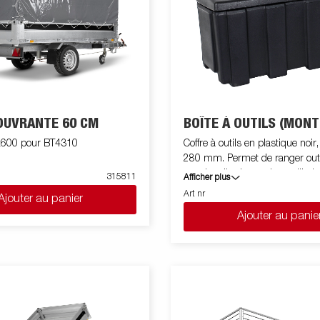
OUVRANTE 60 CM
BOÎTE À OUTILS (MONT
600 pour BT4310
Coffre à outils en plastique noi
280 mm. Permet de ranger outil
sangles d'arrimage lorsqu'il n'es
315811
Afficher plus
Ce coffre à outils est équipé d'
Art nr
Ajouter au panier
avec deux clés. Le kit compren
Ajouter au panie
et un kit de montage. Monté sur
BT4000.