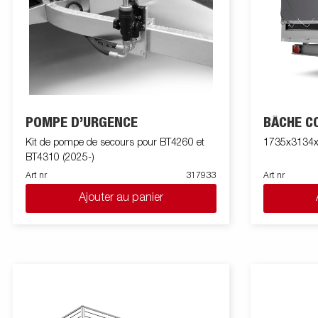
POMPE D’URGENCE
BÂCHE C
Kit de pompe de secours pour BT4260 et
1735x3134x
BT4310 (2025-)
Art nr
317933
Art nr
Ajouter au panier