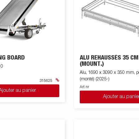
NG BOARD
ALU REHAUSSÉS 35 CM
(MOUNT.)
10
Alu, 1690 x 3090 x 350 mm, 
(monté) (2025-)
315625
Art nr
Ajouter au panier
Ajouter au panie