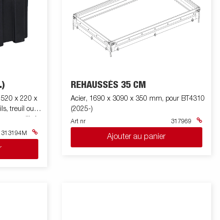
.)
REHAUSSÉS 35 CM
r, 520 x 220 x
Acier, 1690 x 3090 x 350 mm, pour BT4310
s, treuil ou
(2025-)
t pas utilisé.
Art nr
317969
une serrure
313194M
Ajouter au panier
d un support
r
 la série