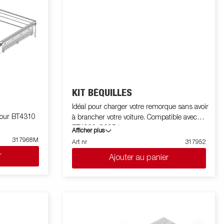
KIT BÉQUILLES
Idéal pour charger votre remorque sans avoir
pour BT4310
à brancher votre voiture. Compatible avec
BT4000 (2025-).
Afficher plus
317968M
Art nr
317952
r
Ajouter au panier