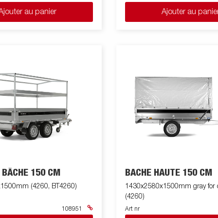
Ajouter au panier
Ajouter au panie
 BÂCHE 150 CM
BACHE HAUTE 150 CM
1500mm (4260, BT4260)
1430x2580x1500mm gray for c
(4260)
108951
Art nr