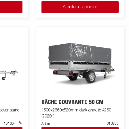
r
Ajouter au panier
BÂCHE COUVRANTE 50 CM
over stand
1500x2660x520mm dark gray, to 4260
(2020-)
101304
Art nr
313288