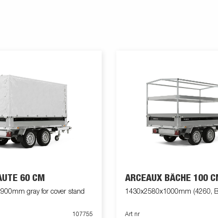
AUTE 60 CM
ARCEAUX BÂCHE 100 C
00mm gray for cover stand
1430x2580x1000mm (4260, B
107755
Art nr