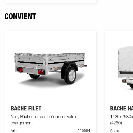
ce profilé acier vous permettent d'arrimer
votre chargement. Les ridelles en acier sont
CONVIENT
toutes rabattables et facilitent ainsi l'accès au
plateau. Une large gamme d'accessoires est
disponible. Les images proposées peuvent
présenter des équipements optionnels.
BÂCHE FILET
BACHE H
Noir, Bâche filet pour sécuriser votre
1430x2580x9
chargement
(4260)
Art nr
115594
Art nr