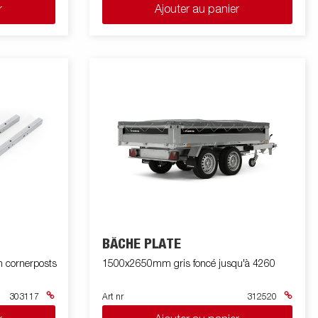
r
Ajouter au panier
BÂCHE PLATE
h cornerposts
1500x2650mm gris foncé jusqu'à 4260
303117
Art nr
312520