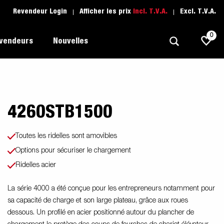
Revendeur Login
Afficher les prix
Incl. T.V.A.
Excl. T.V.A.
0
evendeurs
Nouvelles
4260STB1500
Polyvalent
L'école de conduite
1205 Limited Edition
rque
Bateau
Pièces de rechange
Toutes les ridelles sont amovibles
Transport de véhicule
Options pour sécuriser le chargement
pots
Ridelles acier
Remorques Pour Professionnels
Sports Nautiques
La série 4000 a été conçue pour les entrepreneurs notamment pour
sa capacité de charge et son large plateau, grâce aux roues
Remorques Pour Entrepreuneur
dessous. Un profilé en acier positionné autour du plancher de