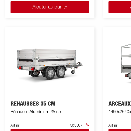
Ajouter au panier
REHAUSSÉS 35 CM
ARCEAUX
Réhausse Aluminium 35 cm
1490x2640x
Art nr
303387
Art nr