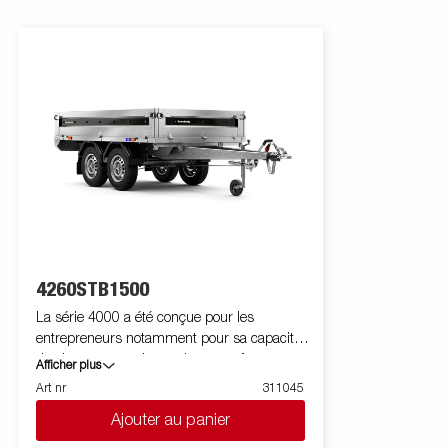
4260STB1500
La série 4000 a été conçue pour les
entrepreneurs notamment pour sa capacité
de charge et son large plateau, grâce aux
Afficher plus
roues dessous. Un profilé en acier positionné
Art nr
311045
autour du plancher de chargement le
Ajouter au panier
protège des coups de fourches de chariot
élévateur. Les anneaux d'arrimage fixés sur