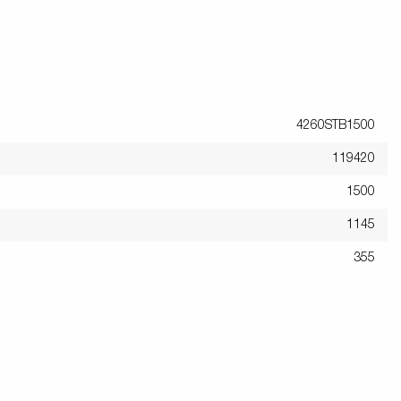
4260STB1500
119420
1500
1145
355