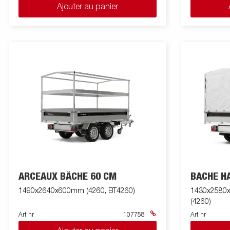
Ajouter au panier
ARCEAUX BÂCHE 60 CM
BACHE H
1490x2640x600mm (4260, BT4260)
1430x2580x1
(4260)
Art nr
107758
Art nr