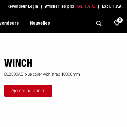
Revendeur Login
Afficher les prix
Incl. T.V.A.
Excl. T.V.A.
0
evendeurs
Nouvelles
WINCH
Polyvalent
L'école de conduite
1205 Limited Edition
rque
Bateau
Pièces de rechange
DL2500AB blue cover with strap 10000mm
Transport de véhicule
Ajouter au panier
pots
Remorques Pour Professionnels
Sports Nautiques
Remorques Pour Entrepreuneur