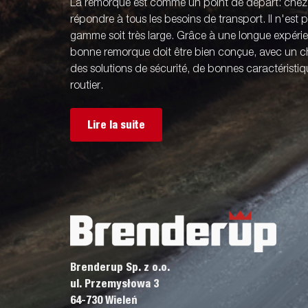
La remorque est comme un point de départ: che
répondre à tous les besoins de transport. Il n'est
gamme soit très large. Grâce à une longue expér
bonne remorque doit être bien conçue, avec un ch
des solutions de sécurité, de bonnes caractérist
routier.
Lire la suite
Brenderup Sp. z o.o.
ul. Przemysłowa 3
64-730 Wieleń