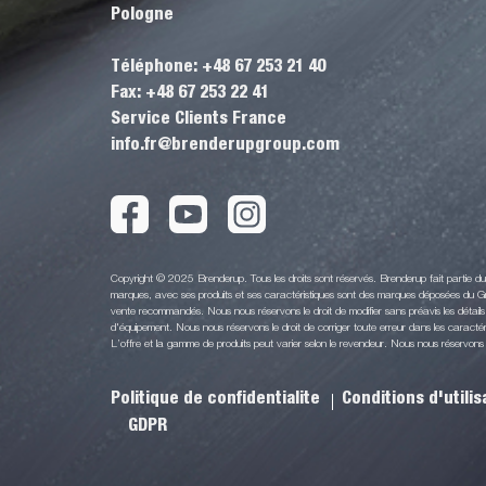
Pologne
Téléphone: +48 67 253 21 40
Fax: +48 67 253 22 41
Service Clients France
info.fr@brenderupgroup.com
Copyright © 2025 Brenderup. Tous les droits sont réservés. Brenderup fait partie 
marques, avec ses produits et ses caractéristiques sont des marques déposées du Gr
vente recommandés. Nous nous réservons le droit de modifier sans préavis les détails 
d'équipement. Nous nous réservons le droit de corriger toute erreur dans les caractéri
L’offre et la gamme de produits peut varier selon le revendeur. Nous nous réservons le 
Politique de confidentialite
Conditions d'utili
GDPR