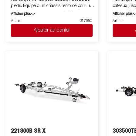
pieds. Equipé d'un chassis renforcé pour un
bateaux jusq
meilleur comportement routier. Berceau
timon en V p
Afficher plus
Afficher plus
arrière renforcé inclinable et double rouleaux
routières. Ro
Art nr
317653
Art nr
latéraux réglables de haute qualité pour
impact sur l
Ajouter au panier
s'adapter facilement à votre bateau. Chassis
arrière incli
galvanisé à chaud pour une meilleure
réglables pou
protection et durée de vie de votre remorque.
bateau. Châs
Les faisceaux électriques sont entièrement
longue durée 
dissimulés et protégés dans le châssis de la
et protégé d
remorque. Roulements de roue étanches
Les roulemen
pour une durée de vie prolongée. Le treuil et
prolongent le
la potence de treuil sont facilement réglables
entièrement 
pour s'adapter à votre bateau. La potence de
facile à régl
treuil est également équipée d'une chaine de
également éq
sécurité supplémentaire pour transporter
supplémentai
votre bateau sur votre remorque en toute
transport. L
sécurité. Les feux télescopiques réglables
facilitent l'
facilitent l'utilisation de la remorque pour
bateau, offra
bateau, offrant une plus grande flexibilité,
commodité et
commodité et sécurité sur la route.
L'ensemble d
221800B SR X
303500TB
L'ensemble de feu est entièrement étanche, y
compris le c