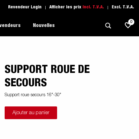
Revendeur Login
Afficher les prix
Incl. T.V.A.
Excl. T.V.A.
0
evendeurs
Nouvelles
SUPPORT ROUE DE
Polyvalent
L'école de conduite
1205 Limited Edition
rque
Bateau
Pièces de rechange
SECOURS
Transport de véhicule
Support roue secours 16"-30"
pots
Remorques Pour Professionnels
Ajouter au panier
Sports Nautiques
Remorques Pour Entrepreuneur