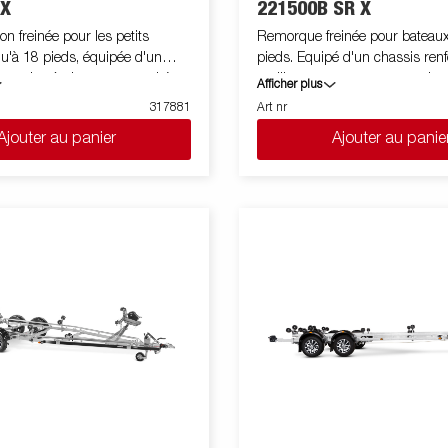
 X
221500B SR X
 en option.
 freinée pour les petits
Remorque freinée pour bateaux
u'à 18 pieds, équipée d'un
pieds. Equipé d'un chassis ren
our de très bonnes capacités
meilleur comportement routier
Afficher plus
uleaux de qualité X-line à faible
arrière renforcé inclinable et d
317881
Art nr
a coque du bateau. Berceau
latéraux réglables de haute qua
Ajouter au panier
Ajouter au panie
nable et doubles rouleaux latéraux
s'adapter facilement à votre ba
r une adaptation facile à votre
galvanisé à chaud pour une mei
sis galvanisé à chaud pour une
protection et durée de vie de v
de vie. Le faisceau est intégré
Les faisceaux électriques sont
ans le châssis de la remorque.
dissimulés et protégés dans le 
ts de roue sont étanches et
remorque. Roulements de roue
ur durée de vie. Treuil
pour une durée de vie prolongée.
protégé et potence de treuil
la potence de treuil sont facile
er. La potence de treuil est
pour s'adapter à votre bateau. 
uipée d'un câble de sécurité
treuil est également équipée d
re à utiliser pendant le
sécurité supplémentaire pour t
es feux télescopiques réglables
votre bateau sur votre remorqu
utilisation de la remorque pour
sécurité. Les feux télescopique
nt une plus grande flexibilité,
facilitent l'utilisation de la rem
 sécurité sur la route.
bateau, offrant une plus grande fl