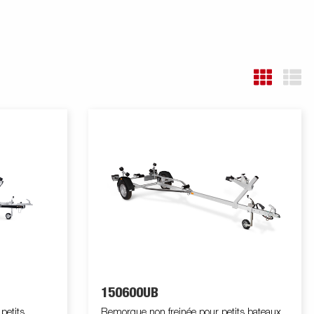
150600UB
petits
Remorque non freinée pour petits bateaux