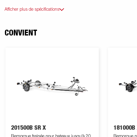
Afficher plus de spécifications
CONVIENT
201500B SR X
181000B 
Remorque freinée pour bateaux jusqu'à 20
Remorque non