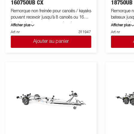
160750UB CX
18750UB
équipements
Remorque non freinée pour canoës / kayaks
Remorque non
pouvant recevoir jusqu'à 8 canoës ou 16
bateaux jusq
kayaks, les barres transversales de
timon en V p
Afficher plus
Afficher plus
chargement sont facilement réglables en
routières. Ro
Art nr
311947
Art nr
fonction de la taille des embarcations. Flèche
impact sur l
Ajouter au panier
en V pour un bon comportement routier.
arrière incli
Chassis en acier galvanisé à chaud pour une
réglables pou
meilleure protection et durée de vie de votre
bateau. Châs
remorque Les faisceaux électriques sont
longue durée 
entièrement dissimulés et protégés dans le
et protégé d
châssis de la remorque. La remorque porte
Les roulemen
canoë /kayak mesure 2m40 de hauteur hors
prolongent le
tout. Le stand lui-même a les dimensions
entièrement 
suivantes, hauteur 200 cm, longueur 199
facile à régl
cm, largeur 191 cm, longueur de
également éq
chargement 344 cm et largeur de
supplémentai
chargement par côté 85 cm. Roulements de
transport. L
roue étanches pour une durée de vie
facilitent l'
prolongée.
bateau, offra
commodité et