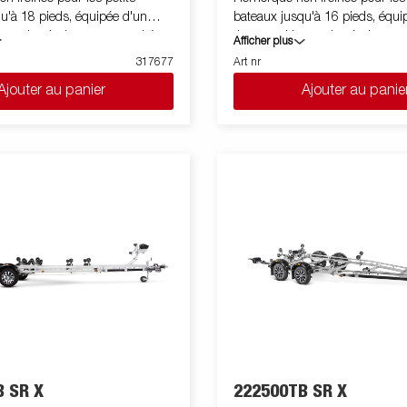
u'à 18 pieds, équipée d'un
bateaux jusqu'à 16 pieds, équi
our de très bonnes capacités
timon en V pour de très bonnes
Afficher plus
uleaux de qualité X-line à faible
routières. Rouleaux de qualité X-
317677
Art nr
a coque du bateau. Berceau
impact sur la coque du bateau
Ajouter au panier
Ajouter au panie
nable et doubles rouleaux latéraux
arrière inclinable et doubles ro
r une adaptation facile à votre
réglables pour une adaptation fa
sis galvanisé à chaud pour une
bateau. Châssis galvanisé à c
de vie. Le faisceau est intégré
longue durée de vie. Le faisceau
ans le châssis de la remorque.
et protégé dans le châssis de 
ts de roue sont étanches et
Les roulements de roue sont é
ur durée de vie. Treuil
prolongent leur durée de vie. Tr
protégé et potence de treuil
entièrement protégé et potence 
er. La potence de treuil est
facile à régler. La potence de tre
uipée d'un câble de sécurité
également équipée d'un câble d
re à utiliser pendant le
supplémentaire à utiliser penda
es feux télescopiques réglables
transport. Les feux télescopiqu
utilisation de la remorque pour
facilitent l'utilisation de la rem
nt une plus grande flexibilité,
bateau, offrant une plus grande fl
 sécurité sur la route.
commodité et sécurité sur la ro
e feu est entièrement étanche, y
L'ensemble de feu est entièrem
 SR X
222500TB SR X
onnecteur et le faiceau. La
compris le connecteur et le fai