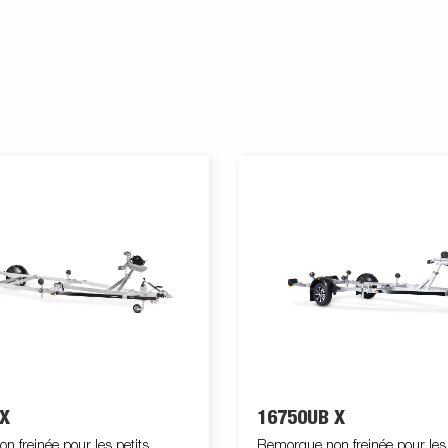
X
16750UB X
 freinée pour les petits
Remorque non freinée pour les 