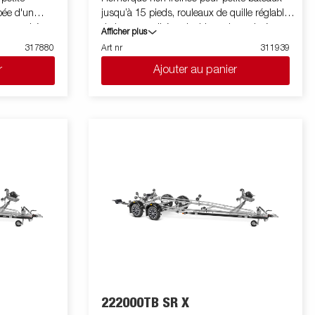
pée d'un
jusqu’à 15 pieds, rouleaux de quille réglables
 capacités
de haute qualité et double rouleaux latéraux
Afficher plus
line à faible
pour s’adapter facilement à votre bateau.
317880
Art nr
311939
. Berceau
Chassis galvanisé à chaud pour une
r
Ajouter au panier
uleaux latéraux
meilleure protection et durée de vie de votre
cile à votre
remorque. Les faisceaux électriques sont
haud pour une
entièrement dissimulés et protégés dans le
 est intégré
châssis de la remorque. Roulements de roue
la remorque.
étanches pour une durée de vie prolongée.
tanches et
Le treuil et la potence de treuil sont
euil
facilement réglables pour s'adapter à votre
de treuil
bateau. La tour de treuil est également
uil est
équipée d'une chaine de sécurité
e sécurité
supplémentaire pour le transport de votre
nt le
bateau sur votre remorque. Ce modèle
es réglables
dispose de deux feux arrières fixes qui ne
orque pour
nécessitent pas d’être retirées lors du
exibilité,
chargement et de la mise à l'eau de votre
ute.
bateau . Les images sont fournies à titre
ent étanche, y
indicatif uniquement et peuvent illustrer des
222000TB SR X
ceau. La
équipements en option.