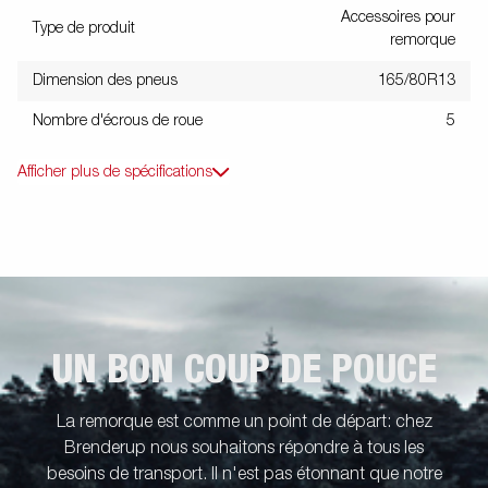
Accessoires pour
Type de produit
remorque
Dimension des pneus
165/80R13
Nombre d'écrous de roue
5
Afficher plus de spécifications
UN BON COUP DE POUCE
La remorque est comme un point de départ: chez
Brenderup nous souhaitons répondre à tous les
besoins de transport. Il n'est pas étonnant que notre