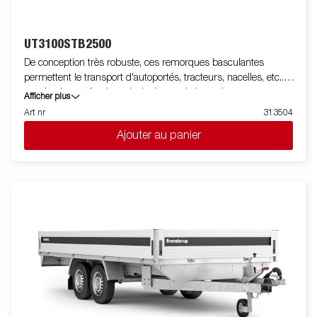
option.
UT3100STB2500
De conception très robuste, ces remorques basculantes
permettent le transport d'autoportés, tracteurs, nacelles, etc..
auprès des professionnels. Le hayon, le basculement
Afficher plus
hydraulique, le support de treuil et les anneaux d'arrimages font
Art nr
313504
partie de l'équipement standard. Les images ne sont données
Ajouter au panier
qu'à titre indicatif et peuvent présenter des équipements
optionnels.