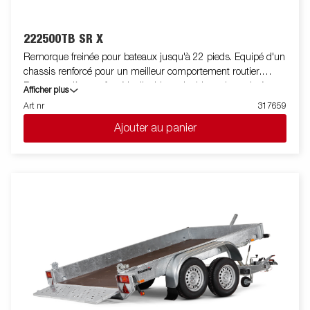
222500TB SR X
Remorque freinée pour bateaux jusqu'à 22 pieds. Equipé d'un
chassis renforcé pour un meilleur comportement routier.
Berceau arrière renforcé inclinable et double rouleaux latéraux
Afficher plus
réglables de haute qualité pour s'adapter facilement à votre
Art nr
317659
bateau. Chassis galvanisé à chaud pour une meilleure
Ajouter au panier
protection et durée de vie de votre remorque. Les faisceaux
électriques sont entièrement dissimulés et protégés dans le
châssis de la remorque. Roulements de roue étanches pour
une durée de vie prolongée. Le treuil et la potence de treuil sont
facilement réglables pour s'adapter à votre bateau. La potence
de treuil est également équipée d'une chaine de sécurité
supplémentaire pour transporter votre bateau sur votre
remorque en toute sécurité. Les feux télescopiques réglables
facilitent l'utilisation de la remorque pour bateau, offrant une
plus grande flexibilité, commodité et sécurité sur la route.
L'ensemble de feu est entièrement étanche, y compris le
connecteur et le faiceau. Les images sont fournies à titre
indicatif uniquement et peuvent ilustrer des équipements en