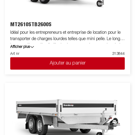
étanche, y compris le connecteur et le faiceau. Les images sont
fournies à titre indicatif uniquement et peuvent illustrer des
équipements en option.
MT2610STB2600S
Idéal pour les entrepreneurs et entreprise de location pour le
transporter de charges lourdes telles que mini pelle. Le long
hayon arrière arrière facilite le chargement. Les marche pieds et
Afficher plus
garde boue renforcés facilitent l'accès au chargement. Le
Art nr
313844
support godet et roue jockey sont de série. Les images ne sont
Ajouter au panier
données qu'à titre indicatif et peuvent présenter des
équipements optionnels.