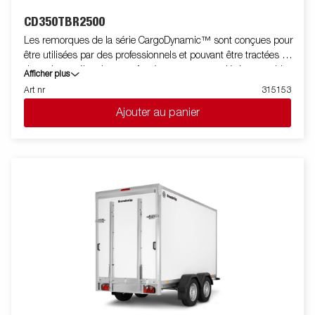
CD350TBR2500
Les remorques de la série CargoDynamic™ sont conçues pour
être utilisées par des professionnels et pouvant être tractées par
des voitures électriques grâce à une remorque légère capable
Afficher plus
de couvrir et de protéger les marchandises. La remorque offre
Art nr
315153
une capacité de charge élevée. La conception de la remorque
Ajouter au panier
permet la pose de stickers sur toutes ses faces pour être ainsi
utilisée comme support publicitaire. Construite avec un
matériau en nid d'abeille moderne, léger, résistant aux chocs,
non organique et imperméable. Avec un choix de dimensions
disponibles, équipée de portes ou de hayon, la CargoDynamic™
est une remorque très flexible. Les images sont fournies à titre
indicatif uniquement et peuvent montrer des équipements en
option.