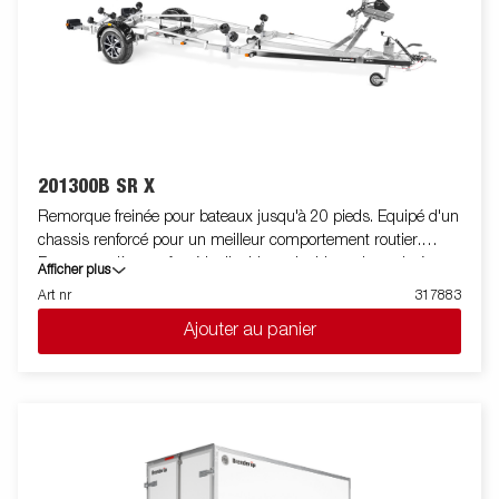
201300B SR X
Remorque freinée pour bateaux jusqu'à 20 pieds. Equipé d'un
chassis renforcé pour un meilleur comportement routier.
Berceau arrière renforcé inclinable et double rouleaux latéraux
Afficher plus
réglables de haute qualité pour s'adapter facilement à votre
Art nr
317883
bateau. Chassis galvanisé à chaud pour une meilleure
Ajouter au panier
protection et durée de vie de votre remorque. Les faisceaux
électriques sont entièrement dissimulés et protégés dans le
châssis de la remorque. Roulements de roue étanches pour
une durée de vie prolongée. Le treuil et la potence de treuil sont
facilement réglables pour s'adapter à votre bateau. La potence
de treuil est également équipée d'une chaine de sécurité
supplémentaire pour transporter votre bateau sur votre
remorque en toute sécurité.Les feux télescopiques réglables