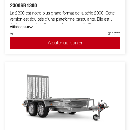
2300SB1300
La 2300 est notre plus grand format de la série 2000. Cette
version est équipée d’une plateforme basculante. Elle est
également équipé d'un amortisseur pour faciliter la
Afficher plus
manipulation de la plateforme et freiner le basculement.. Le
Art nr
311777
panneau arrière renforcé facilite le chargement des motos, des
Ajouter au panier
tondeuses à gazon ou des déchets de jardin. La remorque est
dotée de panneaux latéraux renforcés de 40 cm de haut pour
un volume de chargement plus élevé. La remorque est facile à
charger et possède des panneaux avant et arrière ouvrants
pour le chargement de marchandises plus longues. Toutes les
versions sont équipées d'anneaux d'arrimage intérieurs pour
sécuriser le chargement et le transport des marchandises.
Comme toujours, Brenderup propose une large gamme
d’accessoires pour ses remorques. Les images sont fournies à
titre indicatif uniquement et peuvent illustrer des équipements
optionnels.