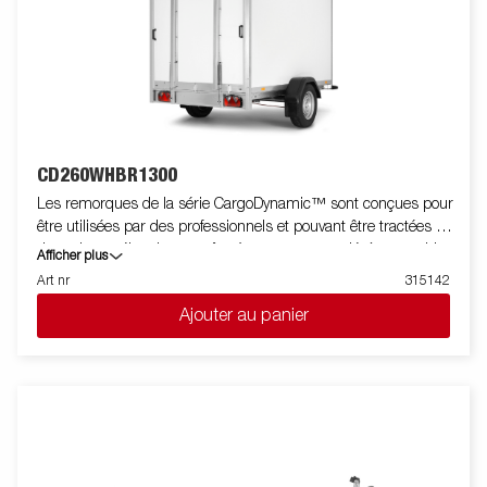
sécurité supplémentaire pour sécuriser votre bateau sur la
remorque lors du transport. Les feux télescopiques réglables
facilitent l'utilisation de la remorque pour bateau, offrant une
plus grande flexibilité, commodité et sécurité sur la route.
L'ensemble de feu est entièrement étanche, y compris le
connecteur et le faiceau. Les images sont fournies à titre
indicatif uniquement et peuvent illustrer des équipements en
option.
CD260WHBR1300
Les remorques de la série CargoDynamic™ sont conçues pour
être utilisées par des professionnels et pouvant être tractées par
des voitures électriques grâce à une remorque légère capable
Afficher plus
de couvrir et de protéger les marchandises. La remorque offre
Art nr
315142
une capacité de charge élevée. La conception de la remorque
Ajouter au panier
permet la pose de stickers sur toutes ses faces pour être ainsi
utilisée comme support publicitaire. Construite avec un
matériau en nid d'abeille moderne, léger, résistant aux chocs,
non organique et imperméable. Avec un choix de dimensions
disponibles, équipée de portes ou de hayon, la CargoDynamic™
est une remorque très flexible. Les images sont fournies à titre
indicatif uniquement et peuvent montrer des équipements en
option.