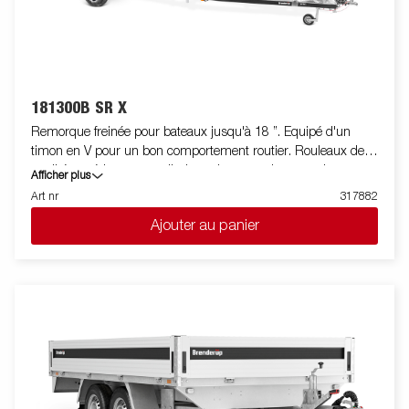
181300B SR X
Remorque freinée pour bateaux jusqu'à 18 ”. Equipé d'un
timon en V pour un bon comportement routier. Rouleaux de
qualité supérieure pour diminuer les contraintes sur la coque
Afficher plus
du bateau. Berceau arrière inclinable et doubles rouleaux
Art nr
317882
latéraux réglables pour s'adapter facilement à votre bateau.
Ajouter au panier
Chassis galvanisé à chaud pour une meilleure protection et
durée de vie de votre remorque. Les faisceaux électriques sont
entièrement dissimulés et protégés dans le châssis de la
remorque. Roulements de roue étanches pour une durée de vie
prolongée. Le treuil et la potence de treuil sont facilement
réglables pour s'adapter à votre bateau. La potence de treuil est
également équipée d'une chaine de sécurité supplémentaire
pour sécuriser le bateau sur votre remorque lors du transport.
Les feux télescopiques réglables facilitent l'utilisation de la
remorque pour bateau, offrant une plus grande flexibilité,