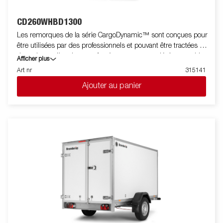
CD260WHBD1300
Les remorques de la série CargoDynamic™ sont conçues pour
être utilisées par des professionnels et pouvant être tractées par
des voitures électriques grâce à une remorque légère capable
Afficher plus
de couvrir et de protéger les marchandises. La remorque offre
Art nr
315141
une capacité de charge élevée. La conception de la remorque
Ajouter au panier
permet la pose de stickers sur toutes ses faces pour être ainsi
utilisée comme support publicitaire. Construite avec un
matériau en nid d'abeille moderne, léger, résistant aux chocs,
non organique et imperméable. Avec un choix de dimensions
disponibles, équipée de portes ou de hayon, la CargoDynamic™
est une remorque très flexible. Les images sont fournies à titre
indicatif uniquement et peuvent montrer des équipements en
option.