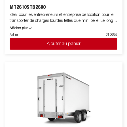
MT2610STB2600
Idéal pour les entrepreneurs et entreprise de location pour le
transporter de charges lourdes telles que mini pelle. Le long
hayon arrière arrière facilite le chargement. Les marche pieds et
Afficher plus
garde boue renforcés facilitent l'accès au chargement. Le
Art nr
313685
support godet et roue jockey sont de série. Les images ne sont
Ajouter au panier
données qu'à titre indicatif et peuvent présenter des
équipements optionnels.