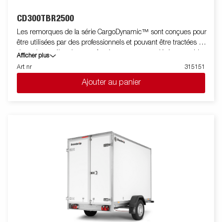
CD300TBR2500
Les remorques de la série CargoDynamic™ sont conçues pour
être utilisées par des professionnels et pouvant être tractées par
des voitures électriques grâce à une remorque légère capable
Afficher plus
de couvrir et de protéger les marchandises. La remorque offre
Art nr
315151
une capacité de charge élevée. La conception de la remorque
Ajouter au panier
permet la pose de stickers sur toutes ses faces pour être ainsi
utilisée comme support publicitaire. Construite avec un
matériau en nid d'abeille moderne, léger, résistant aux chocs,
non organique et imperméable. Avec un choix de dimensions
disponibles, équipée de portes ou de hayon, la CargoDynamic™
est une remorque très flexible. Les images sont fournies à titre
indicatif uniquement et peuvent montrer des équipements en
option.