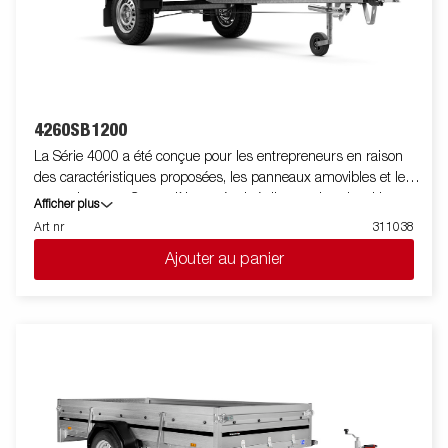
4260SB1200
La Série 4000 a été conçue pour les entrepreneurs en raison
des caractéristiques proposées, les panneaux amovibles et les
roues dessous. Ce modèle est équipé d'un seul essieu. Un
Afficher plus
profilé en acier renforcé autour du plancher de chargement le
Art nr
311038
protège lors de l'utilisation d'un chariot élévateur. Les points
Ajouter au panier
d'arrimage positionnés sur ce profilé acier vous permettent
d'accéder facilement à votre chargement et à le sécuriser . Tous
les panneaux latéraux en acier sont ouvrants. Une large
gamme d'accessoires est disponible. Les images sont
uniquement à titre indicatif et peuvent montrer des
équipements en option.