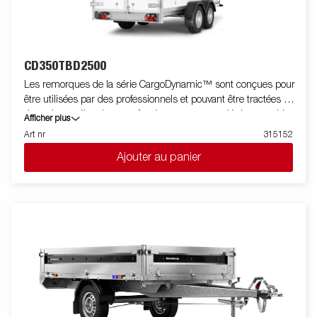
CD350TBD2500
Les remorques de la série CargoDynamic™ sont conçues pour
être utilisées par des professionnels et pouvant être tractées par
des voitures électriques grâce à une remorque légère capable
Afficher plus
de couvrir et de protéger les marchandises. La remorque offre
Art nr
315152
une capacité de charge élevée. La conception de la remorque
Ajouter au panier
permet la pose de stickers sur toutes ses faces pour être ainsi
utilisée comme support publicitaire. Construite avec un
matériau en nid d'abeille moderne, léger, résistant aux chocs,
non organique et imperméable. Avec un choix de dimensions
disponibles, équipée de portes ou de hayon, la CargoDynamic™
est une remorque très flexible. Les images sont fournies à titre
indicatif uniquement et peuvent montrer des équipements en
option.