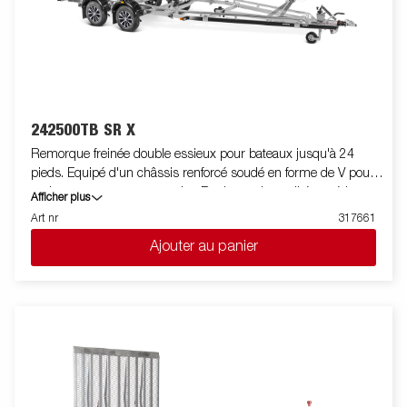
titre indicatif uniquement et peuvent illustrer des équipements
optionnels.
242500TB SR X
Remorque freinée double essieux pour bateaux jusqu'à 24
pieds. Equipé d'un châssis renforcé soudé en forme de V pour
un bon comportement routier. Rouleaux de qualité supérieure
Afficher plus
pour diminuer les contraintes sur la coque du bateau. Berceau
Art nr
317661
arrière renforcé et inclinable, doté de rouleaux de quille
Ajouter au panier
renforcés et de rouleaux latéraux réglables pour s’adapter
facilement à votre bateau. Chassis galvanisé à chaud pour une
meilleure protection et durée de vie de votre remorque. Les
faisceaux électriques sont entièrement dissimulés et protégés
dans le châssis de la remorque. Roulements de roue étanches
pour une durée de vie prolongée. Le treuil et la potence de treuil
sont facilement réglables pour s'adapter à votre bateau. La
potence de treuil est également équipée d'une chaine de
sécurité supplémentaire pour sécuriser votre bateau sur la