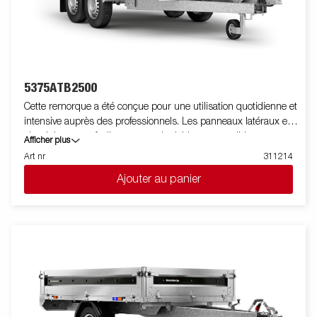
commodité et sécurité sur la route. L'ensemble de feu est
entièrement étanche, y compris le connecteur et le faiceau.
5375ATB2500
Cette remorque a été conçue pour une utilisation quotidienne et
intensive auprès des professionnels. Les panneaux latéraux en
aluminium sont facilement manipulables et amovibles pour
Afficher plus
obtenir un plateau nu et une parfaite plateforme de chargement.
Art nr
311214
Les anneaux d'arrimages (force maximale de 400 kg par
Ajouter au panier
attache) permettent d'arrimer et de sécuriser le chargement.
Une large gamme d'accessoires est également disponible. Les
images ne sont données qu'à titre indicatif et peuvent présenter
des équipements optionnels.