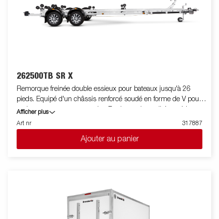
262500TB SR X
Remorque freinée double essieux pour bateaux jusqu'à 26
pieds. Equipé d'un châssis renforcé soudé en forme de V pour
un bon comportement routier. Rouleaux de qualité supérieure
Afficher plus
pour diminuer les contraintes sur la coque du bateau. Berceau
Art nr
317887
arrière renforcé et inclinable, doté de rouleaux de quille
Ajouter au panier
renforcés et de rouleaux latéraux réglables pour s’adapter
facilement à votre bateau. Chassis galvanisé à chaud pour une
meilleure protection et durée de vie de votre remorque. Les
faisceaux électriques sont entièrement dissimulés et protégés
dans le châssis de la remorque. Roulements de roue étanches
pour une durée de vie prolongée. Le treuil et la potence de treuil
sont facilement réglables pour s'adapter à votre bateau. La
potence de treuil est également équipée d'une chaine de