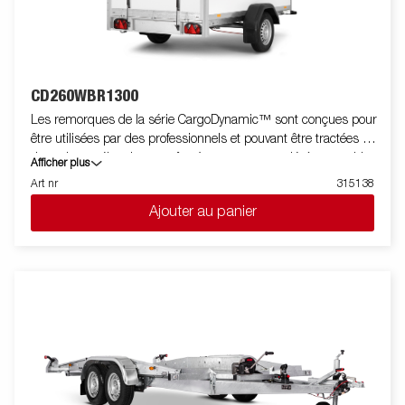
CD260WBR1300
Les remorques de la série CargoDynamic™ sont conçues pour
être utilisées par des professionnels et pouvant être tractées par
des voitures électriques grâce à une remorque légère capable
Afficher plus
de couvrir et de protéger les marchandises. La remorque offre
Art nr
315138
une capacité de charge élevée. La conception de la remorque
Ajouter au panier
permet la pose de stickers sur toutes ses faces pour être ainsi
utilisée comme support publicitaire. Construite avec un
matériau en nid d'abeille moderne, léger, résistant aux chocs,
non organique et imperméable. Avec un choix de dimensions
disponibles, équipée de portes ou de hayon, la CargoDynamic™
est une remorque très flexible. Les images sont fournies à titre
indicatif uniquement et peuvent montrer des équipements en
option.