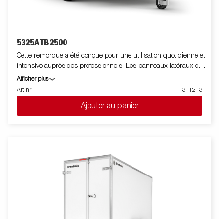
5325ATB2500
Cette remorque a été conçue pour une utilisation quotidienne et
intensive auprès des professionnels. Les panneaux latéraux en
aluminium sont facilement manipulables et amovibles pour
Afficher plus
obtenir un plateau nu et une parfaite plateforme de chargement.
Art nr
311213
Les anneaux d'arrimages (force maximale de 400 kg par
Ajouter au panier
attache) permettent d'arrimer et de sécuriser le chargement.
Une large gamme d'accessoires est également disponible. Les
images ne sont données qu'à titre indicatif et peuvent présenter
des équipements optionnels.