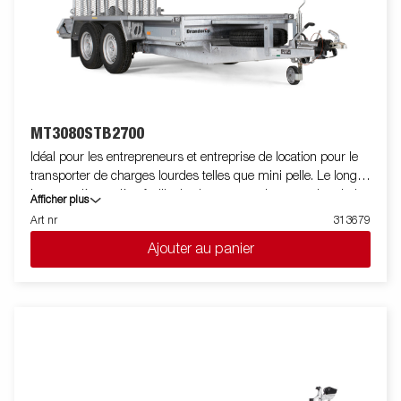
remorque lors du transport. Les feux télescopiques réglables
facilitent l'utilisation de la remorque pour bateau, offrant une
plus grande flexibilité, commodité et sécurité sur la route.
L'ensemble de feu est entièrement étanche, y compris le
connecteur et le faiceau. Les images sont fournies à titre
indicatif uniquement et peuvent illustrer des équipements en
option.
MT3080STB2700
Idéal pour les entrepreneurs et entreprise de location pour le
transporter de charges lourdes telles que mini pelle. Le long
hayon arrière arrière facilite le chargement. Les marche pieds et
Afficher plus
garde boue renforcés facilitent l'accès au chargement. Le
Art nr
313679
support godet et roue jockey sont de série. Les images ne sont
Ajouter au panier
données qu'à titre indicatif et peuvent présenter des
équipements optionnels.