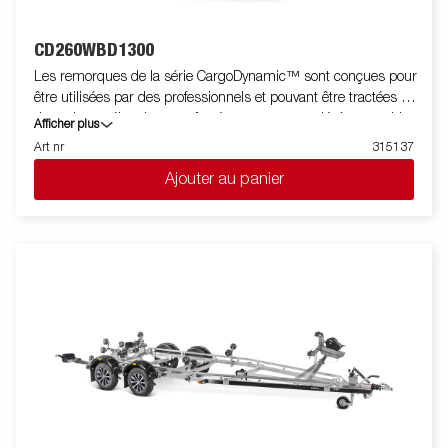
CD260WBD1300
Les remorques de la série CargoDynamic™ sont conçues pour
être utilisées par des professionnels et pouvant être tractées par
des voitures électriques grâce à une remorque légère capable
Afficher plus
de couvrir et de protéger les marchandises. La remorque offre
Art nr
315137
une capacité de charge élevée. La conception de la remorque
Ajouter au panier
permet la pose de stickers sur toutes ses faces pour être ainsi
utilisée comme support publicitaire. Construite avec un
matériau en nid d'abeille moderne, léger, résistant aux chocs,
non organique et imperméable. Avec un choix de dimensions
disponibles, équipée de portes ou de hayon, la CargoDynamic™
est une remorque très flexible. Les images sont fournies à titre
indicatif uniquement et peuvent montrer des équipements en
option.