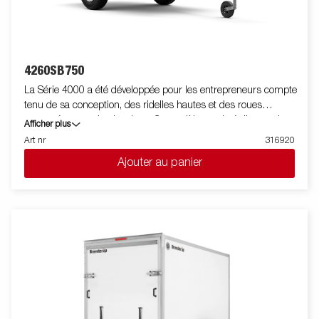
4260SB750
La Série 4000 a été développée pour les entrepreneurs compte
tenu de sa conception, des ridelles hautes et des roues
encastrées sous le plancher.- Ce modèle est doté d'un seul
Afficher plus
essieu. Un profil acier autour du plancher facilite le chargement
Art nr
316920
avec un chariot élevateur. Des anneaux d'arrimage sont
Ajouter au panier
intégrés au profil acier pour sécuriser facilement le chargement.
Les panneaux latéraux sont ouvrables. Un large choix
d'accessoire est disponible. Les images sont à titre indicatif
uniquement et peuvent montrer des équipement en option.