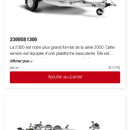
2300SB1300
La 2300 est notre plus grand format de la série 2000. Cette
version est équipée d’une plateforme basculante. Elle est
également équipé d'un amortisseur pour faciliter la
Afficher plus
manipulation de la plateforme et freiner le basculement.. Le
Art nr
311775
panneau arrière renforcé facilite le chargement des motos, des
Ajouter au panier
tondeuses à gazon ou des déchets de jardin. La remorque est
dotée de panneaux latéraux renforcés de 40 cm de haut pour
un volume de chargement plus élevé. La remorque est facile à
charger et possède des panneaux avant et arrière ouvrants
pour le chargement de marchandises plus longues. Toutes les
versions sont équipées d'anneaux d'arrimage intérieurs pour
sécuriser le chargement et le transport des marchandises.
Comme toujours, Brenderup propose une large gamme
d’accessoires pour ses remorques. Les images sont fournies à