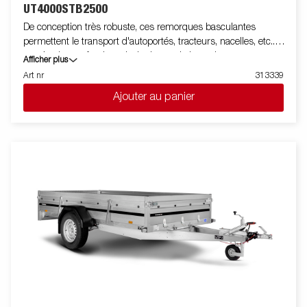
UT4000STB2500
De conception très robuste, ces remorques basculantes
permettent le transport d'autoportés, tracteurs, nacelles, etc..
auprès des professionnels. Le hayon, le basculement
Afficher plus
hydraulique, le support de treuil et les anneaux d'arrimages font
Art nr
313339
partie de l'équipement standard. Les images ne sont données
Ajouter au panier
qu'à titre indicatif et peuvent présenter des équipements
optionnels.