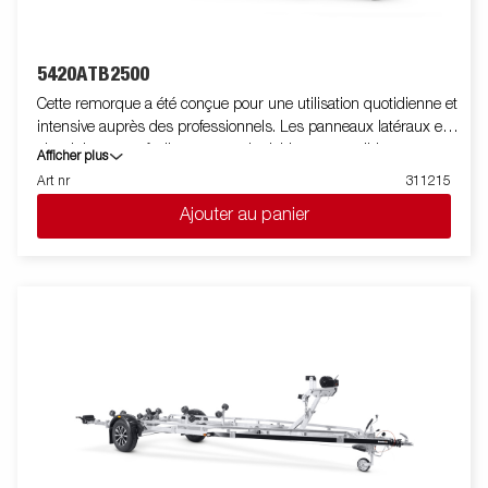
5420ATB2500
Cette remorque a été conçue pour une utilisation quotidienne et
intensive auprès des professionnels. Les panneaux latéraux en
aluminium sont facilement manipulables et amovibles pour
Afficher plus
obtenir un plateau nu et une parfaite plateforme de chargement.
Art nr
311215
Les anneaux d'arrimages (force maximale de 400 kg par
Ajouter au panier
attache) permettent d'arrimer et de sécuriser le chargement.
Une large gamme d'accessoires est également disponible. Les
images ne sont données qu'à titre indicatif et peuvent présenter
des équipements optionnels.