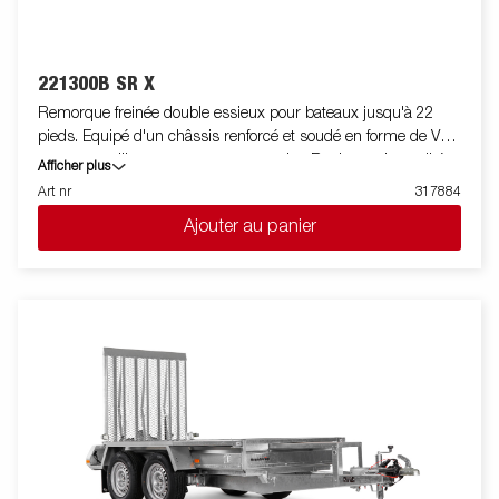
221300B SR X
Remorque freinée double essieux pour bateaux jusqu'à 22
pieds. Equipé d'un châssis renforcé et soudé en forme de V
pour un meilleur comportement routier. Rouleaux de qualité
Afficher plus
supérieure pour diminuer les contraintes sur la coque du
Art nr
317884
bateau. Berceau arrière inclinable et doubles rouleaux latéraux
Ajouter au panier
réglables pour s'adapter facilement à votre bateau. Chassis
galvanisé à chaud pour la protection et la durée de vie de votre
remorque. Les faisceaux électriques sont entièrement
dissimulés et protégés dans le châssis de la remorque.
Roulements de roue étanches pour une durée de vie prolongée.
Le treuil et la potence de treuil sont facilement réglables pour
s'adapter à votre bateau. La potence de treuil est également
équipée d'une chaine de sécurité supplémentaire pour
sécuriser votre bateau sur la remorque lors du transport. Les
feux télescopiques réglables facilitent l'utilisation de la remorque
pour bateau, offrant une plus grande flexibilité, commodité et
sécurité sur la route. L'ensemble de feu est entièrement