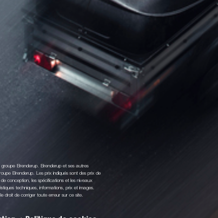
du groupe Brenderup. Brenderup et ses autres
oupe Brenderup. Les prix indiqués sont des prix de
de conception, les spécifications et les niveaux
stiques techniques, informations, prix et images.
droit de corriger toute erreur sur ce site.