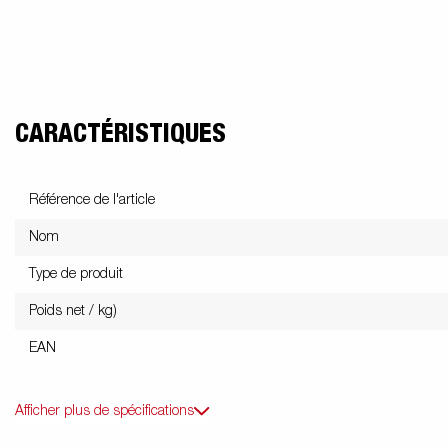
Voitures électriques
Benne et tri
Ac
Électricité / Feux
Fourgons
Kits d'extension
Roue
benne
na
CARACTÉRISTIQUES
Plancher
Kit accessoire
B
Référence de l'article
Nom
Type de produit
Poids net / kg)
EAN
Afficher plus de spécifications