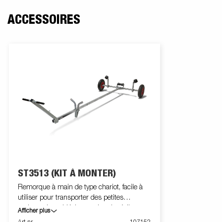
ACCESSOIRES
ST3513 (KIT À MONTER)
Remorque à main de type chariot, facile à
utiliser pour transporter des petites
embarcations. Idéale pour la mise à l'eau, et
Afficher plus
le stockage de bateaux pesant jusqu'à 310