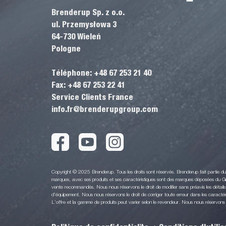
Brenderup Sp. z o.o.
ul. Przemysłowa 3
64-730 Wieleń
Pologne
Téléphone: +48 67 253 21 40
Fax: +48 67 253 22 41
Service Clients France
info.fr@brenderupgroup.com
Copyright © 2025 Brenderup. Tous les droits sont réservés. Brenderup fait partie 
marques, avec ses produits et ses caractéristiques sont des marques déposées du Gr
vente recommandés. Nous nous réservons le droit de modifier sans préavis les détails 
d'équipement. Nous nous réservons le droit de corriger toute erreur dans les caractéri
L’offre et la gamme de produits peut varier selon le revendeur. Nous nous réservons le 