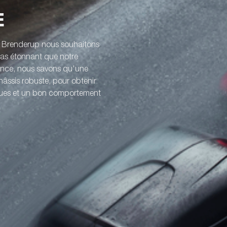
E
z Brenderup nous souhaitons
 pas étonnant que notre
ience, nous savons qu'une
âssis robuste, pour obtenir
iques et un bon comportement