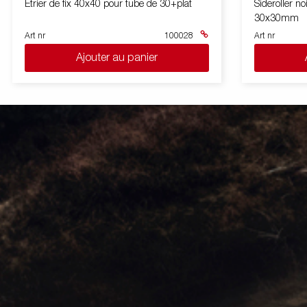
Etrier de fix 40x40 pour tube de 30+plat
Sideroller n
30x30mm
Art nr
100028
Art nr
Ajouter au panier