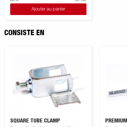
Art nr
107152
kg. Un ensemble de rouleaux assure un
Ajouter au panier
soutien optimal de l’embarcation.
CONSISTE EN
SQUARE TUBE CLAMP
PREMIUM 