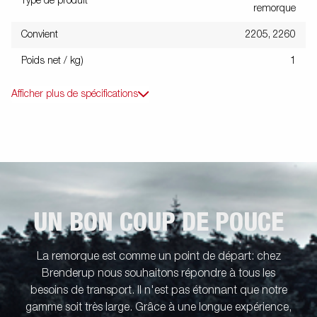
Type de produit
remorque
Convient
2205, 2260
Poids net / kg)
1
Afficher plus de spécifications
UN BON COUP DE POUCE
La remorque est comme un point de départ: chez
Brenderup nous souhaitons répondre à tous les
besoins de transport. Il n'est pas étonnant que notre
gamme soit très large. Grâce à une longue expérience,