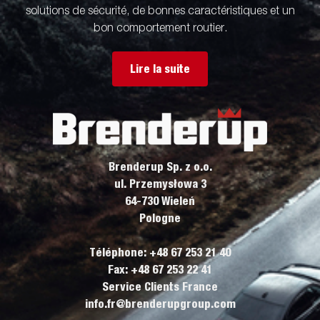
solutions de sécurité, de bonnes caractéristiques et un
bon comportement routier.
Lire la suite
Brenderup Sp. z o.o.
ul. Przemysłowa 3
64-730 Wieleń
Pologne
Téléphone: +48 67 253 21 40
Fax: +48 67 253 22 41
Service Clients France
info.fr@brenderupgroup.com