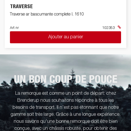
TRAVERSE
Traverse ar bascumante complete l. 1610
Art nr
102353
Ajouter au panier
UN BON COUP DE POUCE
La remorque est comme un point de départ: chez
Brenderup nous souhaitons répondre à tous les
besoins de transport. Il n'est pas étonnant que notre
gamme soit très large. Grâce à une longue expérience,
nous savons qu'une bonne remorque doit être bien
conçue, avec un châssis robuste, pour obtenir des